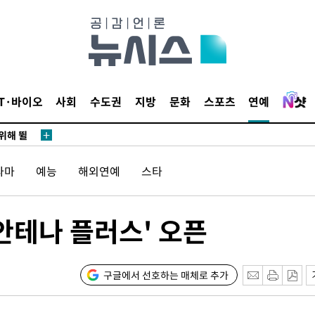
·서미화·
1위… 정
IT·바이오
사회
수도권
지방
문화
스포츠
연예
鄭
위해 뛸
승리
라마
예능
해외연예
스타
내일날씨]
 원해 아
보
안테나 플러스' 오픈
구글에서 선호하는 매체로 추가