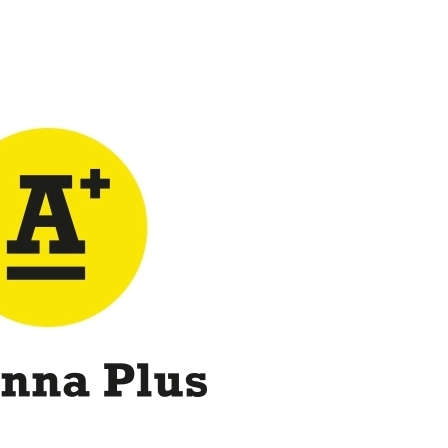
속[다음주
다"
려 죄송"
·서미화·
1위… 정
鄭
위해 뛸
승리
내일날씨]
 원해 아
보