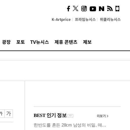
사이 해답 찾았죠"…알을
깨고 나온 '초자아'
K-Artprice
프라임뉴시스
위클리뉴시스
광장
포토
TV뉴시스
제휴 콘텐츠
제보