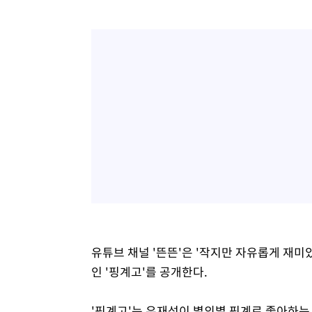
유튜브 채널 '뜬뜬'은 '작지만 자유롭게 재미
인 '핑계고'를 공개한다.
'핑계고'는 유재석이 별의별 핑계로 좋아하는