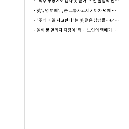
· "척추 부상에도 검사 못 받아"…전 올림픽 선수, 美봅슬레이협회 상대 소송
· 英유명 여배우, 큰 교통사고서 기아차 덕에 살았다
· "주식 매일 사고판다"는 美 젊은 남성들…64%가 "나는 인생의 패배자“
· 엘베 문 열리자 지팡이 '퍽'…노인의 택배기사 폭행 이유