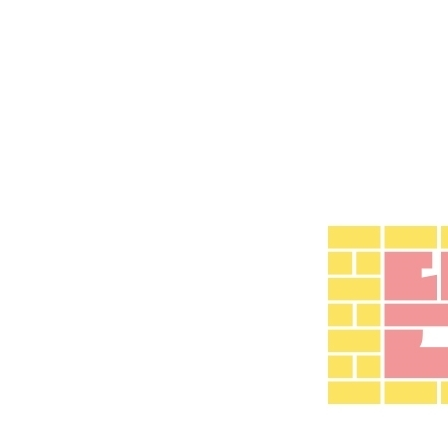
-6135초 전 >
강릉에 시간당 81.4㎜ 물폭탄…도로 잠기고 담벼락 붕괴
-2242초 전 >
백운산서 80년근 천종산삼 9뿌리 발견…감정가 1.3억원
48초 전 >
선재도서 해루질 나섰다 실종 60대, 닷새 만에 숨진 채 발견
41분 전 >
남자 농구, 나고야 아시안게임서 '홈팀' 일본과 한일전
52분 전 >
여수 오동도 해상서 모터보트 전복…1명 사망·1명 실종
1시간 전 >
극한폭염 한풀 꺾이지만…'낮 최고 35도' 무더위, 열대야 계
날씨]
2시간 전 >
축구협회 "압수수색·성접대 논란 사과…쇄신의 기회로 삼겠
3시간 전 >
[속보]'압수수색·성접대 논란' 축구협회 "실망과 걱정 안겨드
6시간 전 >
'최고 37도' 폭염 지속…강원동해안 최대 150㎜ 비
8시간 전 >
[속보]뉴욕증시 상승 마감…S&P 0.6% 나스닥 1.3%↑