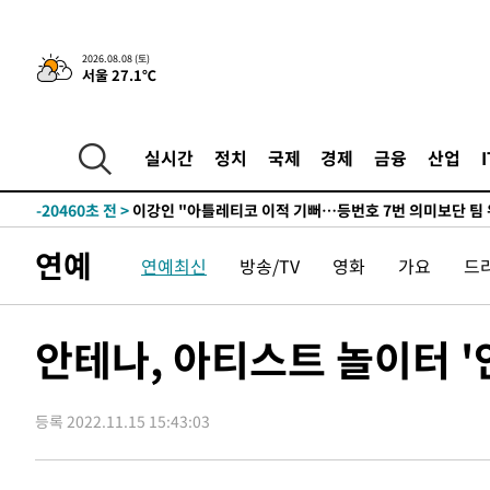
8시간 전 >
[속보]뉴욕증시 상승 마감…S&P 0.6% 나스닥 1.3%↑
2026.08.08 (토)
서울 27.1℃
-30644초 전 >
이란 "호르무즈 재개방 합의 근접…美 배상 선행돼야"
-21691초 전 >
[속보]與최고위원 제주·인천 순회경선…박선원·최민희
한민수·김용 순
-21644초 전 >
[속보]김민석, 與 전대 당원투표 누적 득표율 45.42%로 
실시간
정치
국제
경제
금융
산업
청래 44.56%
-20926초 전 >
[속보]與 대표 경선 제주·인천 당원투표…金 47.75%·
42.08%·宋 10.17%
-20460초 전 >
이강인 "아틀레티코 이적 기뻐…등번호 7번 의미보단 팀 
것"
-20395초 전 >
[속보]與 당대표 경선, 제주·인천 권리당원 투표 김민석 
연예
연예최신
방송/TV
영화
가요
드
-14169초 전 >
낮 최고 35도 '무더위'…동해안 시간당 30㎜ '강한 비'[
-13439초 전 >
[속보]이강인 "감독님이 원하는 마음 느꼈고, 많은 트로피
틀레티코 이적"
-13221초 전 >
수도권 40도 육박 '펄펄'…동해안 일부 지역엔 호의주의
안테나, 아티스트 놀이터 '
-12190초 전 >
온열질환 사망자 3명 늘어…누적 환자 3000명 돌파
-6135초 전 >
강릉에 시간당 81.4㎜ 물폭탄…도로 잠기고 담벼락 붕괴
등록 2022.11.15 15:43:03
-2242초 전 >
백운산서 80년근 천종산삼 9뿌리 발견…감정가 1.3억원
48초 전 >
선재도서 해루질 나섰다 실종 60대, 닷새 만에 숨진 채 발견
41분 전 >
남자 농구, 나고야 아시안게임서 '홈팀' 일본과 한일전