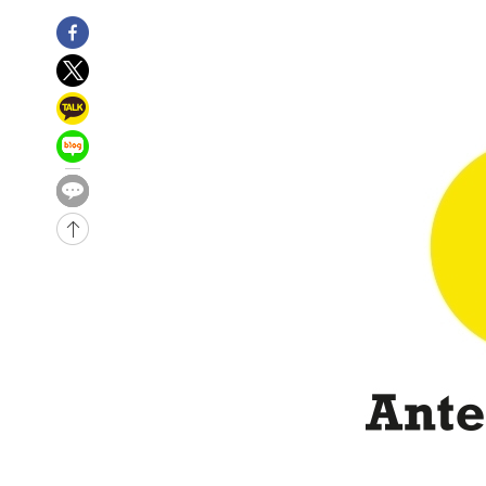
52분 전 >
여수 오동도 해상서 모터보트 전복…1명 사망·1명 실종
1시간 전 >
극한폭염 한풀 꺾이지만…'낮 최고 35도' 무더위, 열대야 계
날씨]
2시간 전 >
축구협회 "압수수색·성접대 논란 사과…쇄신의 기회로 삼겠
3시간 전 >
[속보]'압수수색·성접대 논란' 축구협회 "실망과 걱정 안겨드
6시간 전 >
'최고 37도' 폭염 지속…강원동해안 최대 150㎜ 비
8시간 전 >
[속보]뉴욕증시 상승 마감…S&P 0.6% 나스닥 1.3%↑
-30644초 전 >
이란 "호르무즈 재개방 합의 근접…美 배상 선행돼야"
-21691초 전 >
[속보]與최고위원 제주·인천 순회경선…박선원·최민희
한민수·김용 순
-21644초 전 >
[속보]김민석, 與 전대 당원투표 누적 득표율 45.42%로 
청래 44.56%
-20926초 전 >
[속보]與 대표 경선 제주·인천 당원투표…金 47.75%·
42.08%·宋 10.17%
-20460초 전 >
이강인 "아틀레티코 이적 기뻐…등번호 7번 의미보단 팀 
것"
-20395초 전 >
[속보]與 당대표 경선, 제주·인천 권리당원 투표 김민석 
-14169초 전 >
낮 최고 35도 '무더위'…동해안 시간당 30㎜ '강한 비'[
-13439초 전 >
[속보]이강인 "감독님이 원하는 마음 느꼈고, 많은 트로피
틀레티코 이적"
-13221초 전 >
수도권 40도 육박 '펄펄'…동해안 일부 지역엔 호의주의
-12190초 전 >
온열질환 사망자 3명 늘어…누적 환자 3000명 돌파