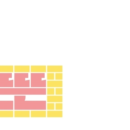
속[다음주
다"
려 죄송"