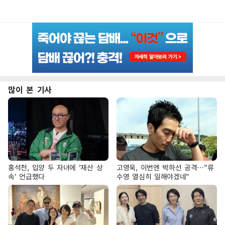
많이 본 기사
홍석천, 입양 두 자녀에 '재산 상
고영욱, 이번엔 박하선 공격…"류
속' 언급했다
수영 열심히 일해야겠네"