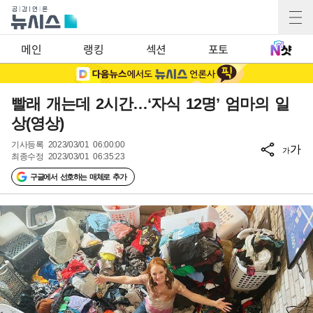
메인
랭킹
섹션
포토
빨래 개는데 2시간…‘자식 12명’ 엄마의 일
상(영상)
기사등록
2023/03/01 06:00:00
가
가
최종수정
2023/03/01 06:35:23
구글에서 선호하는 매체로 추가