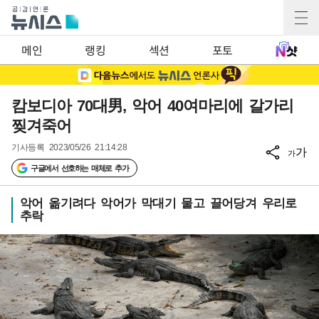
메인
랭킹
섹션
포토
캄보디아 70대男, 악어 40여마리에 갈가리
찢겨죽어
기사등록
2023/05/26 21:14:28
가
가
구글에서 선호하는 매체로 추가
악어 옮기려다 악어가 막대기 물고 끌어당겨 우리로
추락