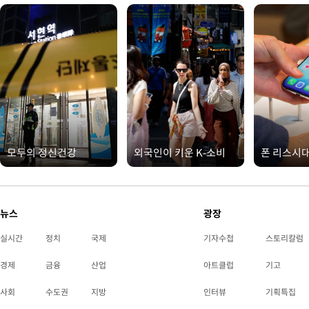
모두의 정신건강
외국인이 키운 K-소비
폰 리스시
뉴스
광장
실시간
정치
국제
기자수첩
스토리칼럼
경제
금융
산업
아트클럽
기고
사회
수도권
지방
인터뷰
기획특집