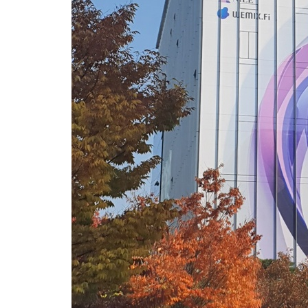
-21633초 전 >
11시간 압수수색에 성접대 파문까지…'쑥대밭' 된 축구협회
-20655초 전 >
[속보]규제합리화위원회 부위원장에 김태유 서울대 공대 교수
병태 후임
-17013초 전 >
[속보]국힘 윤리위, '돌려차기 발언' 진종오·서범수 징계 절차 
-12338초 전 >
[속보] 7월 중국 수출 23.9%↑ 수입 27.5%↑…무역총액
25.3%↑
-9498초 전 >
[속보]'채상병 순직 책임' 임성근, 항소심도 징역 3년
-9364초 전 >
[속보]종합특검, '관저이전 봐주기 감사' 유병호 구속기소
-5964초 전 >
민주 콩고 에볼라환자 4천명 돌파, 4053명 발생 1850명 사망
-5214초 전 >
[속보]'300억원대 사기 혐의' 차가원 대표 구속 송치
-4408초 전 >
"미 전국적 살모네라 식중독 원인은 멕시코산 할라피뇨"-- CDC
-2921초 전 >
[속보]경찰·노동부, HL만도 평택사업장 끼임 사망 관련 압수수