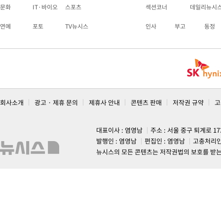
문화
IT·바이오
스포츠
섹션코너
데일리뉴시
연예
포토
TV뉴시스
인사
부고
동정
회사소개
광고 · 제휴 문의
제휴사 안내
콘텐츠 판매
저작권 규약
고
대표이사 : 염영남
주소 : 서울 중구 퇴계로 1
발행인 : 염영남
편집인 : 염영남
고충처리인
뉴시스의 모든 콘텐츠는 저작권법의 보호를 받는 바, 무