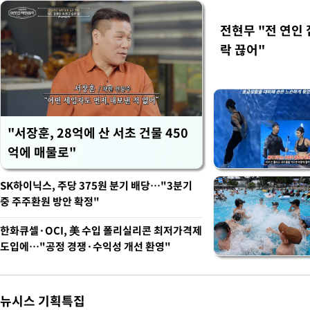
전현무 "전 연인
락 끊어"
"서장훈, 28억에 산 서초 건물 450
억에 매물로"
SK하이닉스, 주당 375원 분기 배당…"3분기
중 주주환원 방안 확정"
한화큐셀·OCI, 美 수입 폴리실리콘 최저가격제
도입에…"공정 경쟁·수익성 개선 환영"
뉴시스 기획특집