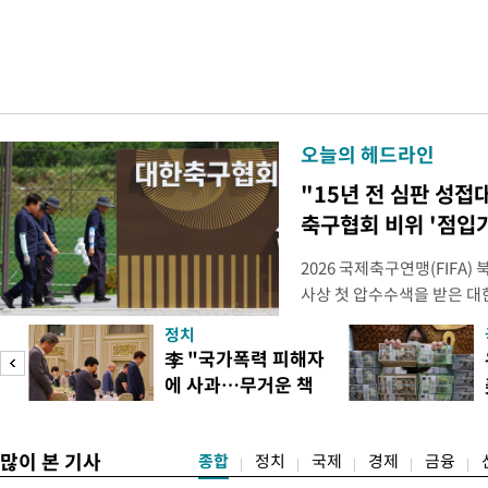
오늘의 헤드라인
"15년 전 심판 성접
축구협회 비위 '점입
2026 국제축구연맹(FIFA
사상 첫 압수수색을 받은 
거지면서 그야말로 쑥대밭이 
정치
심판 성 접대 파문까지 파
李 "국가폭력 피해자
돌이킬 수 없는 지경까지 이르
에 사과…무거운 책
홍명보 전 감독을 국가대표
도
임감"
많이 본 기사
종합
정치
국제
경제
금융