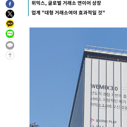
위믹스, 글로벌 거래소 연이어 상장
25.3%↑
-9498초 전 >
[속보]'채상병 순직 책임' 임성근, 항소심도 징역 3년
업계 "대형 거래소여야 효과적일 것"
-9364초 전 >
[속보]종합특검, '관저이전 봐주기 감사' 유병호 구속기소
-5964초 전 >
민주 콩고 에볼라환자 4천명 돌파, 4053명 발생 1850명 사망
-5214초 전 >
[속보]'300억원대 사기 혐의' 차가원 대표 구속 송치
-4408초 전 >
"미 전국적 살모네라 식중독 원인은 멕시코산 할라피뇨"-- CDC
-2921초 전 >
[속보]경찰·노동부, HL만도 평택사업장 끼임 사망 관련 압수수
-31728초 전 >
낮 최고 37도 찜통더위…곳곳 소나기·강원 많은 비[내일날씨]
-30034초 전 >
SK하이닉스, 용인·청주 팹에 54조 투자…"AI 메모리 수요 선
응"
-26890초 전 >
여자배구 이재영·이다영 자매, 아제르바이잔 투란VC 입단
-26143초 전 >
외국인 심판 성 접대 7경기 들여다보니…한국 축구 '5승 2무'
-25877초 전 >
[속보]코스닥, 2.86포인트(0.36%) 내린 798.81마감
-25830초 전 >
[속보]코스피, 6200선 약보합…0.60% 내린 6258.77에 마쳐
-25810초 전 >
[속보]원·달러 환율, 7.7원 내린 1416.1원 마감
-25699초 전 >
[속보] 노원서 40.1도 관측…서울, 2018년 이후 첫 40도
-22789초 전 >
[속보]종합특검, '계엄 수용공간 확보' 신용해 前교정본부장 기
-21662초 전 >
외신들도 주목한 韓축구 파문…"국민적 공분에 수사 재개"