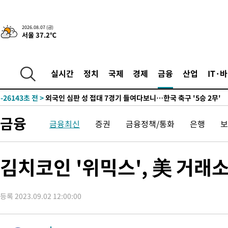
-2921초 전 >
[속보]경찰·노동부, HL만도 평택사업장 끼임 사망 관련 압수수
2026.08.07 (금)
서울 37.2℃
-31728초 전 >
낮 최고 37도 찜통더위…곳곳 소나기·강원 많은 비[내일날씨]
-30034초 전 >
SK하이닉스, 용인·청주 팹에 54조 투자…"AI 메모리 수요 선
응"
-26890초 전 >
여자배구 이재영·이다영 자매, 아제르바이잔 투란VC 입단
실시간
정치
국제
경제
금융
산업
IT·
-26143초 전 >
외국인 심판 성 접대 7경기 들여다보니…한국 축구 '5승 2무'
-25877초 전 >
[속보]코스닥, 2.86포인트(0.36%) 내린 798.81마감
-25830초 전 >
[속보]코스피, 6200선 약보합…0.60% 내린 6258.77에 마쳐
금융
금융최신
증권
금융정책/통화
은행
보
-25810초 전 >
[속보]원·달러 환율, 7.7원 내린 1416.1원 마감
-25699초 전 >
[속보] 노원서 40.1도 관측…서울, 2018년 이후 첫 40도
-22789초 전 >
[속보]종합특검, '계엄 수용공간 확보' 신용해 前교정본부장 기
김치코인 '위믹스', 美 거래
-21662초 전 >
외신들도 주목한 韓축구 파문…"국민적 공분에 수사 재개"
-21633초 전 >
11시간 압수수색에 성접대 파문까지…'쑥대밭' 된 축구협회
등록 2023.09.02 12:00:00
-20655초 전 >
[속보]규제합리화위원회 부위원장에 김태유 서울대 공대 교수
병태 후임
-17013초 전 >
[속보]국힘 윤리위, '돌려차기 발언' 진종오·서범수 징계 절차 
-12338초 전 >
[속보] 7월 중국 수출 23.9%↑ 수입 27.5%↑…무역총액