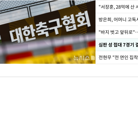
"서장훈, 28억에 산
방은희, 어머니 고독사
"바지 벗고 앞뒤로"
심판 성 접대 7경기 