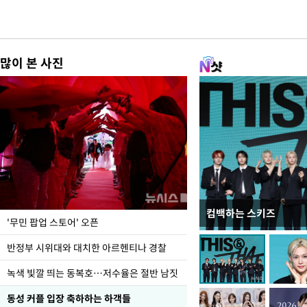
많이 본 사진
컴백하는 스키즈
지석천 뒤덮은 개구리
'무민 팝업 스토어' 오픈
반정부 시위대와 대치한 아르헨티나 경찰
녹색 빛깔 띄는 동복호…저수율은 절반 남짓
동성 커플 입장 축하하는 하객들