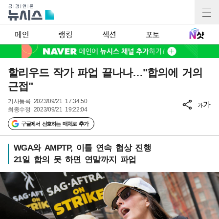
메인
랭킹
섹션
포토
할리우드 작가 파업 끝나나…"합의에 거의
근접"
기사등록
2023/09/21 17:34:50
가
가
최종수정
2023/09/21 19:22:04
구글에서 선호하는 매체로 추가
WGA와 AMPTP, 이틀 연속 협상 진행
21일 합의 못 하면 연말까지 파업