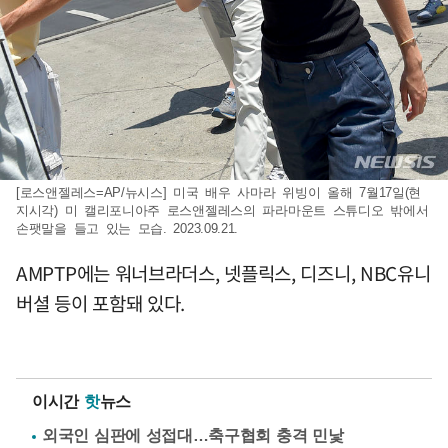
[로스앤젤레스=AP/뉴시스] 미국 배우 사마라 위빙이 올해 7월17일(현
지시각) 미 캘리포니아주 로스앤젤레스의 파라마운트 스튜디오 밖에서
손팻말을 들고 있는 모습. 2023.09.21.
AMPTP에는 워너브라더스, 넷플릭스, 디즈니, NBC유니
버셜 등이 포함돼 있다.
이시간
핫
뉴스
외국인 심판에 성접대…축구협회 충격 민낯