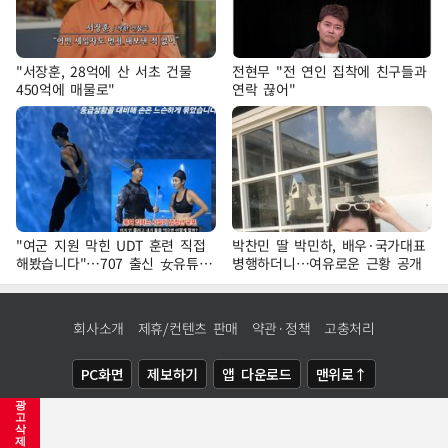
"서장훈, 28억에 산 서초 건물
전현무 "전 연인 집착에 친구들과
450억에 매물로"
연락 끊어"
"여군 지원 막힌 UDT 훈련 직접
박찬민 딸 박민하, 배우·국가대표
해봤습니다"…707 출신 女유튜버
병행하더니…여유로운 근황 공개
'완벽 소화'
회사소개
제휴/컨텐츠 판매
약관·정책
고충처리
PC화면
제보하기
앱 다운로드
맨위로↑
광
COPYRIGHTⓒ
NEWSIS
ALL RIGHTS RESERVED.
고
삭
제