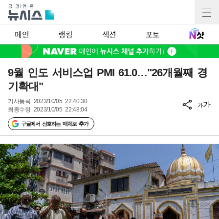
메인
랭킹
섹션
포토
9월 인도 서비스업 PMI 61.0…"26개월째 경
기확대"
기사등록
2023/10/05 22:40:30
가
가
최종수정
2023/10/05 22:48:04
구글에서 선호하는 매체로 추가