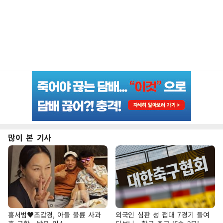
많이 본 기사
홍서범♥조갑경, 아들 불륜 사과
외국인 심판 성 접대 7경기 들여