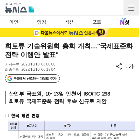
메인
랭킹
섹션
포토
희토류 기술위원회 총회 개최…"국제표준화
전략 이행안 발표"
기사등록
2023/10/10 06:00:00
가
가
최종수정
2023/10/10 06:18:04
구글에서 선호하는 매체로 추가
산업부 국표원, 10~13일 인천서 ISO/TC 298
희토류 국제표준화 전략 후속 신규로 제안