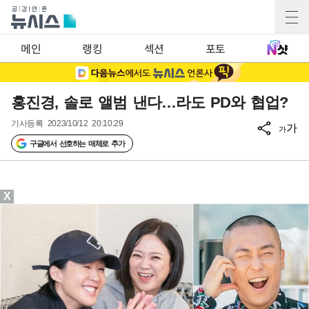
메인
랭킹
섹션
포토
홍진경, 솔로 앨범 낸다…라도 PD와 협업?
기사등록
2023/10/12 20:10:29
가
가
구글에서 선호하는 매체로 추가
X