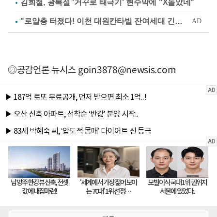
김희철, 광복절 '거꾸로 태극기' 현수막에 "X돌았네"
◎공감언론 뉴시스
goin3878@newsis.com