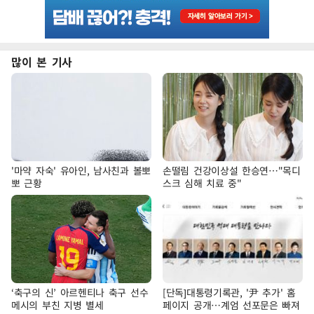
많이 본 기사
'마약 자숙' 유아인, 남사친과 볼뽀
손떨림 건강이상설 한승연…"목디
뽀 근황
스크 심해 치료 중"
‘축구의 신’ 아르헨티나 축구 선수
[단독]대통령기록관, '尹 추가' 홈
메시의 부친 지병 별세
페이지 공개…계엄 선포문은 빠져