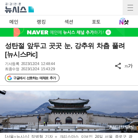
메인
랭킹
섹션
포토
성탄절 앞두고 곳곳 눈, 강추위 차츰 풀려
[뉴시스Pic]
기사등록
2023/12/24 12:48:44
가
가
최종수정
2023/12/24 15:43:29
구글에서 선호하는 매체로 추가
[서울=뉴시스] 정병혁 기자 = 크리스마스 이브인 24일 서울 종로구 광