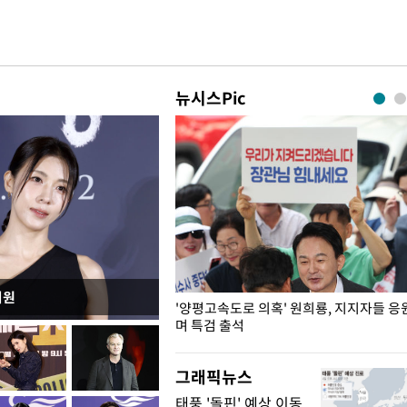
뉴시스Pic
지원
"수사·기소 분리 관련 대비책 최
'양평고속도로 의혹' 원희룡, 지지자들 응
"
며 특검 출석
그래픽뉴스
태풍 '돌핀' 예상 이동