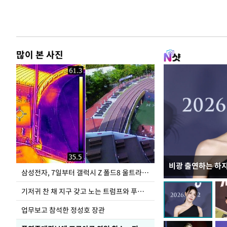
많이 본 사진
비광 출연하는 하
이재명 대통령, 
삼성전자, 7일부터 갤럭시 Z 폴드8 울트라·폴드8·플립8 출시
선 다해 강구해야
기저귀 찬 채 지구 갖고 노는 트럼프와 푸틴 형상 미로
업무보고 참석한 정성호 장관