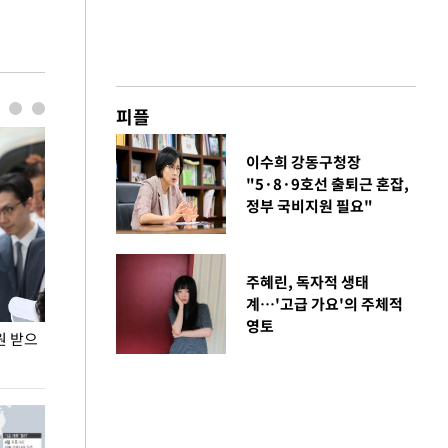
피플
이수희 강동구청장
"5·8·9호선 출퇴근 혼잡,
정부 국비지원 필요"
주혜린, 독자적 생태
계…'고급 가요'의 주체적
영토
원 받으
정동영, 조현 '이상주의' 발언에 "이상이 있어야
장동혁 "李 대
현실 바꿔"
하다"