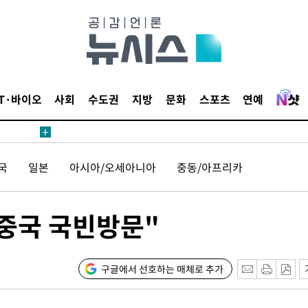
무부 대변인
해 불가피"
등 압수수
IT·바이오
사회
수도권
지방
문화
스포츠
연예
월 중 예
국
일본
아시아/오세아니아
중동/아프리카
장
 중국 국빈방문"
 구축
구글에서 선호하는 매체로 추가
 마감 다
어려워" 취