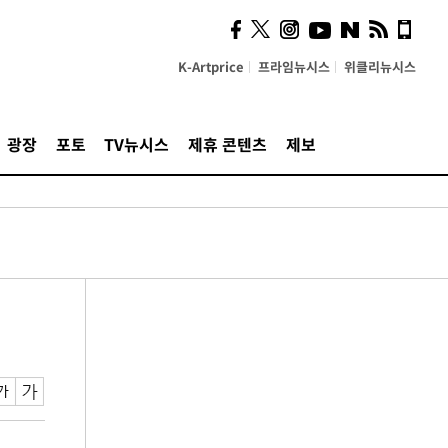
K-Artprice
프라임뉴시스
위클리뉴시스
광장
포토
TV뉴시스
제휴 콘텐츠
제보