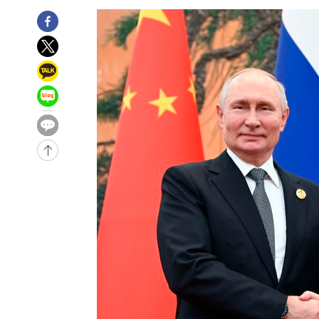
임 3년 인터뷰
2시간 전 >
[속보] "이란-오만, 호르무즈 해협 통행 항로 합의" 이란 외
-29759초 전 >
[속보]산업장관 "李정부, 원전 반대 안해…안정 전력 위
-28456초 전 >
[속보]경찰, '홍명보 선임 논란' 대한축구협회·축구회관 
색
-27843초 전 >
[속보]산업장관 "美무역법 제301조 과잉생산 결과 발표 8
상
-27636초 전 >
[속보]코스피 매도사이드카 발동…4%대 급락
-26908초 전 >
[속보]전남광주 초대 시민추천 부시장에 백승주·윤난실
-24469초 전 >
서울 열대야 15일째 지속…비공식 '초열대야' 30도 넘어
-23036초 전 >
[속보]코스닥, 2.15포인트(0.27%) 내린 797.44 출발
-23019초 전 >
[속보]코스피, 119.51포인트(1.81%) 내린 6478.75 개
-19466초 전 >
6월 경상수지 497.3억 달러…두 달 연속 사상 최대
-19417초 전 >
서울 낮 39도 '폭염중대경보'…40도 관측 가능성도
-16779초 전 >
미 워싱턴주 스포캔 시의 통제불능 3개 산불, 방화선 일부
-8952초 전 >
[속보] 호르무즈 해협 이란-오만 협상 기대속 뉴욕증시 혼조
우 0.49%↑
-7307초 전 >
[속보] 이란 대통령 "지금 최고지도자와 소통하기가 매우 
임 3년 인터뷰
2시간 전 >
[속보] "이란-오만, 호르무즈 해협 통행 항로 합의" 이란 외