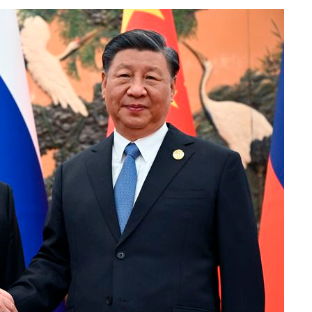
무부 대변인
해 불가피"
등 압수수
월 중 예
장
 구축
 마감 다
어려워" 취
무부 대변인