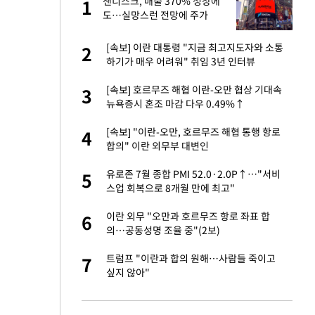
샌디스크, 매출 370% 성장에
1
1
세
도…실망스런 전망에 주가
5%↓
입힌다…AI 로봇 연
[속보] 이란 대통령 "지금 최고지도자와 소통
2
2
하기가 매우 어려워" 취임 3년 인터뷰
대 올라…많이 걱정
[속보] 호르무즈 해협 이란-오만 협상 기대속
3
3
뉴욕증시 혼조 마감 다우 0.49%↑
 재산 잃고 필리핀
[속보] "이란-오만, 호르무즈 해협 통행 항로
4
4
합의" 이란 외무부 대변인
"짝짝이 눈 탈출"
유로존 7월 종합 PMI 52.0·2.0P↑…"서비
5
5
스업 회복으로 8개월 만에 최고"
이 안 된다"
이란 외무 "오만과 호르무즈 항로 좌표 합
6
6
의…공동성명 조율 중"(2보)
 원전 반대 안해…안
트럼프 "이란과 합의 원해…사람들 죽이고
7
7
싶지 않아"