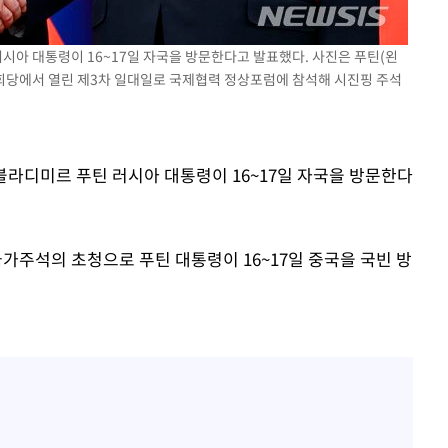
정웅인 첫째 딸, 연기자 지
1
망…또 배우 꿈꾸는 스타 2
러시아 대통령이 16~17일 자국을 방문한다고 발표했다. 사진은 푸틴(왼
정부, 전 산업에 'AI 옷' 
2
대회당에서 열린 제3차 일대일로 국제협력 정상포럼에 참석해 시진핑 주석
1000대 보급 추진
'첫 주연' 정준원 "심판
3
돼"
 블라디미르 푸틴 러시아 대통령이 16~17일 자국을 방문한다
황기순 "원정 도박으로 전
4
도피"
최준희, 또 성형수술 예고 
5
가주석의 초청으로 푸틴 대통령이 16~17일 중국을 국빈 방
바다, 워터밤 공개저격 "말
6
[속보]산업장관 "李정부,
7
정 전력 위해 불가피"