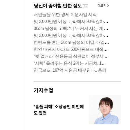
기자수첩
'홈플 피해' 소상공인 이번에
도 뒷전