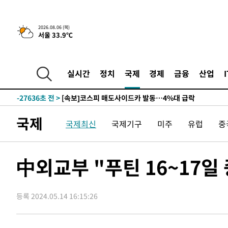
2026.08.06 (목)
서울 33.9℃
2시간 전 >
[속보] "이란-오만, 호르무즈 해협 통행 항로 합의" 이란 외
-29759초 전 >
[속보]산업장관 "李정부, 원전 반대 안해…안정 전력 위
-28456초 전 >
[속보]경찰, '홍명보 선임 논란' 대한축구협회·축구회관 
실시간
정치
국제
경제
금융
산업
색
-27843초 전 >
[속보]산업장관 "美무역법 제301조 과잉생산 결과 발표 8
상
-27636초 전 >
[속보]코스피 매도사이드카 발동…4%대 급락
-26908초 전 >
[속보]전남광주 초대 시민추천 부시장에 백승주·윤난실
국제
국제최신
국제기구
미주
유럽
중
-24469초 전 >
서울 열대야 15일째 지속…비공식 '초열대야' 30도 넘어
-23036초 전 >
[속보]코스닥, 2.15포인트(0.27%) 내린 797.44 출발
-23019초 전 >
[속보]코스피, 119.51포인트(1.81%) 내린 6478.75 개
中외교부 "푸틴 16~17일
-19466초 전 >
6월 경상수지 497.3억 달러…두 달 연속 사상 최대
-19417초 전 >
서울 낮 39도 '폭염중대경보'…40도 관측 가능성도
등록 2024.05.14 16:15:26
-16779초 전 >
미 워싱턴주 스포캔 시의 통제불능 3개 산불, 방화선 일부
-8952초 전 >
[속보] 호르무즈 해협 이란-오만 협상 기대속 뉴욕증시 혼조
우 0.49%↑
-7307초 전 >
[속보] 이란 대통령 "지금 최고지도자와 소통하기가 매우 