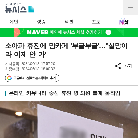
메인
랭킹
섹션
포토
소아과 휴진에 맘카페 '부글부글'…"실망이
라 이제 안 가"
기사등록
2024/06/18 17:57:20
가
가
최종수정
2024/06/18 18:00:33
구글에서 선호하는 매체로 추가
온라인 커뮤니티 중심 휴진 병·의원 불매 움직임