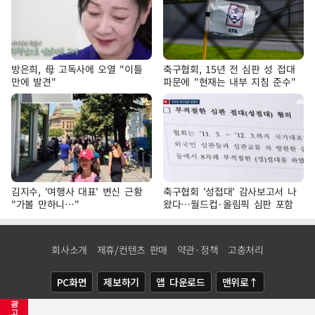
방은희, 母 고독사에 오열 "이틀
축구협회, 15년 전 심판 성 접대
만에 발견"
파문에 "현재는 내부 지침 준수"
김지수, '여행사 대표' 변신 근황
축구협회 '성접대' 감사보고서 나
"가볼 만하니…"
왔다…월드컵·올림픽 심판 포함
회사소개
제휴/컨텐츠 판매
약관·정책
고충처리
PC화면
제보하기
앱 다운로드
맨위로↑
광
COPYRIGHTⓒ
NEWSIS
ALL RIGHTS RESERVED.
고