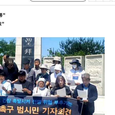
통"
요"