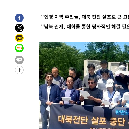
송"
-10944초 전 >
'최고 37도' 폭염 지속…강원동해안 최대 150㎜ 비
-4070초 전 >
[속보]뉴욕증시 상승 마감…S&P 0.6% 나스닥 1.3%↑
"접경 지역 주민들, 대북 전단 살포로 큰 고
"남북 관계, 대화를 통한 평화적인 해결 필