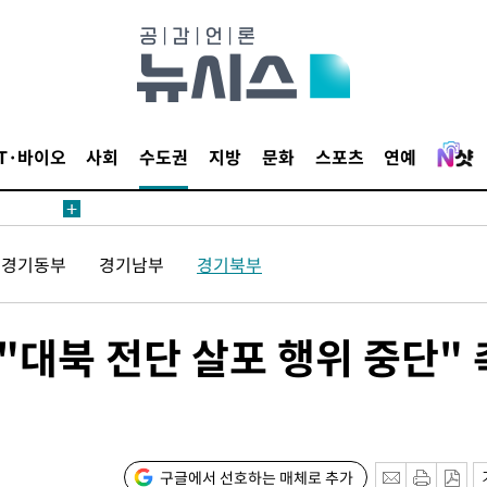
IT·바이오
사회
수도권
지방
문화
스포츠
연예
 계속[다음
삼겠다"
경기동부
경기남부
경기북부
안겨드려 죄
대북 전단 살포 행위 중단" 
 계속[다음
삼겠다"
구글에서 선호하는 매체로 추가
안겨드려 죄