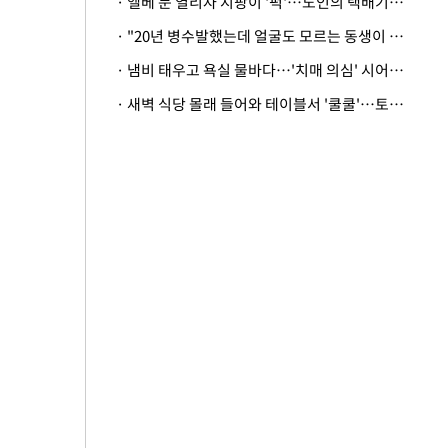
· 엘베 문 열리자 지팡이 '퍽'…노인의 택배기사 폭행 이유
· "20년 병수발했는데 얼굴도 모르는 동생이 유산 절반을"…배다른 형제 상속권 있을까
· 냄비 태우고 욕실 물바다…'치매 의심' 시어머니 검사 권유했다가 '날벼락'
· 새벽 식당 몰래 들어와 테이블서 '쿨쿨'…토사물 남기고 사라진 남성