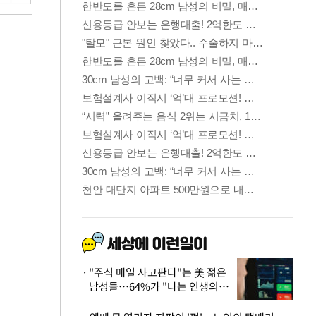
"주식 매일 사고판다"는 美 젊은
남성들…64%가 "나는 인생의
패배자“