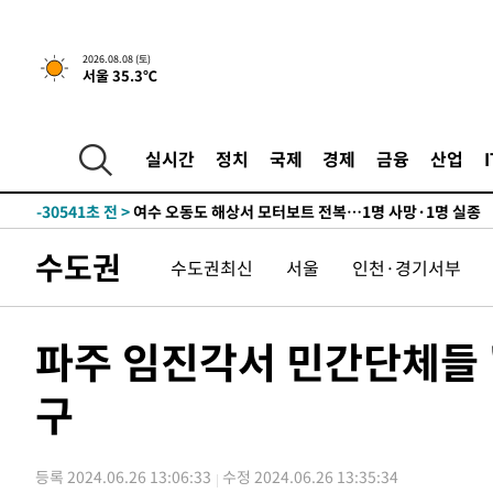
2026.08.08 (토)
서울 35.3℃
-4070초 전 >
[속보]뉴욕증시 상승 마감…S&P 0.6% 나스닥 1.3%↑
-31165초 전 >
남자 농구, 나고야 아시안게임서 '홈팀' 일본과 한일전
실시간
정치
국제
경제
금융
산업
-30541초 전 >
여수 오동도 해상서 모터보트 전복…1명 사망·1명 실종
-26768초 전 >
극한폭염 한풀 꺾이지만…'낮 최고 35도' 무더위, 열대야
주 날씨]
-23786초 전 >
축구협회 "압수수색·성접대 논란 사과…쇄신의 기회로 
수도권
수도권최신
서울
인천·경기서부
-22303초 전 >
[속보]'압수수색·성접대 논란' 축구협회 "실망과 걱정 
송"
-10924초 전 >
'최고 37도' 폭염 지속…강원동해안 최대 150㎜ 비
-4050초 전 >
[속보]뉴욕증시 상승 마감…S&P 0.6% 나스닥 1.3%↑
파주 임진각서 민간단체들 "
-31185초 전 >
남자 농구, 나고야 아시안게임서 '홈팀' 일본과 한일전
구
-30561초 전 >
여수 오동도 해상서 모터보트 전복…1명 사망·1명 실종
-26788초 전 >
극한폭염 한풀 꺾이지만…'낮 최고 35도' 무더위, 열대야
주 날씨]
-23806초 전 >
축구협회 "압수수색·성접대 논란 사과…쇄신의 기회로 
등록 2024.06.26 13:06:33
수정 2024.06.26 13:35:34
-22323초 전 >
[속보]'압수수색·성접대 논란' 축구협회 "실망과 걱정 