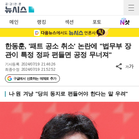
메인
랭킹
섹션
포토
한동훈, '패트 공소 취소' 논란에 "법무부 장
관이 특정 정파 편들면 공정 무너져"
기사등록
2024/07/19 21:46:26
가
가
최종수정
2024/07/19 21:52:52
구글에서 선호하는 매체로 추가
나·원 겨냥 "당의 동지로 편들어야 한다는 말 우려"