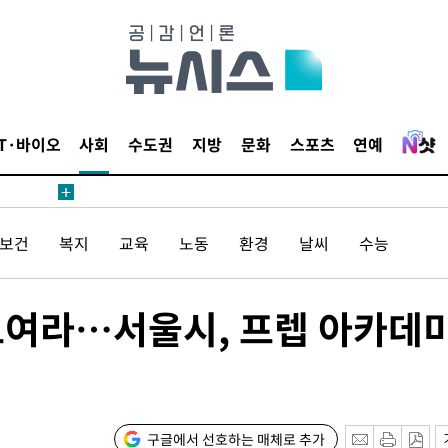
IT·바이오
사회
수도권
지방
문화
스포츠
연예
/보건
복지
교육
노동
환경
날씨
수능
모여라…서울시, 프렙 아카데
구글에서 선호하는 매체로 추가