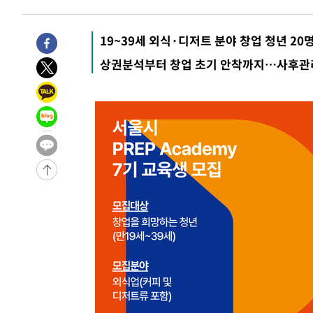
19~39세 외식·디저트 분야 창업 청년 20
상권분석부터 창업 초기 안착까지…사후관