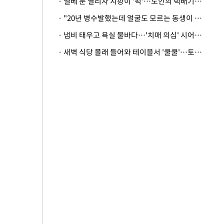
· 엘베 문 열리자 지팡이 '퍽'…노인의 택배기사 폭행 이유
· "20년 병수발했는데 얼굴도 모르는 동생이 유산 절반을"…배다른 형제 상속권 있을까
· 냄비 태우고 욕실 물바다…'치매 의심' 시어머니 검사 권유했다가 '날벼락'
· 새벽 식당 몰래 들어와 테이블서 '쿨쿨'…토사물 남기고 사라진 남성