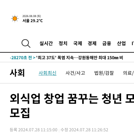
2026.08.08 (토)
서울 29.2℃
실시간
정치
국제
경제
금융
산업
-21416초 전 >
[속보]뉴욕증시 상승 마감…S&P 0.6% 나스닥 1.3%↑
-28270초 전 >
'최고 37도' 폭염 지속…강원동해안 최대 150㎜ 비
-21396초 전 >
[속보]뉴욕증시 상승 마감…S&P 0.6% 나스닥 1.3%↑
사회
사회최신
사건/사고
법원/검찰
의료
-28290초 전 >
'최고 37도' 폭염 지속…강원동해안 최대 150㎜ 비
-21416초 전 >
[속보]뉴욕증시 상승 마감…S&P 0.6% 나스닥 1.3%↑
외식업 창업 꿈꾸는 청년 
모집
등록 2024.07.28 11:15:00
수정 2024.07.28 11:26:52