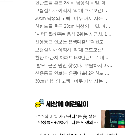
"주식 매일 사고판다"는 美 젊은
남성들…64%가 "나는 인생의
패배자“