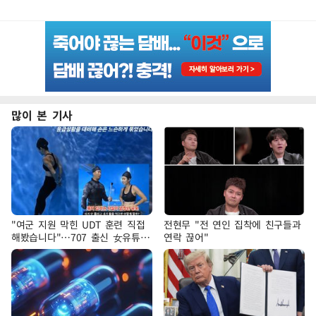
많이 본 기사
"여군 지원 막힌 UDT 훈련 직접
전현무 "전 연인 집착에 친구들과
해봤습니다"…707 출신 女유튜버
연락 끊어"
'완벽 소화'