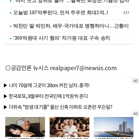
"바지 벗고 앞뒤로 돌아"…탈북민 회상한 기쁨조 검사
박찬민 딸 박민하, 배우·국가대표 병행하더니…근황이
'300억원대 사기 혐의' 차가원 대표 구속 송치
◎공감언론 뉴시스
realpaper7@newsis.com