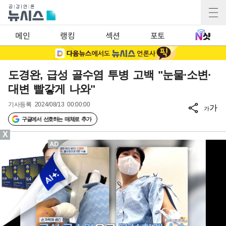
메인
랭킹
섹션
포토
도경완, 급성 골수염 투병 고백 "눈물·소변·
대변 빨갛게 나와"
기사등록
2024/08/13 00:00:00
가
가
구글에서 선호하는 매체로 추가
X