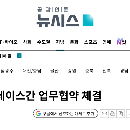
·서미화·
1위… 정
IT·바이오
사회
수도권
지방
문화
스포츠
연예
鄭
위해 뛸
승리
전남광주
대전/충남
울산
강원
충북
전북
경남
내일날씨]
 원해 아
보
페이스간 업무협약 체결
구글에서 선호하는 매체로 추가