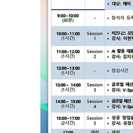
-4088초 전 >
백운산서 80년근 천종산삼 9뿌리 발견…감정가 1.3억원
-1798초 전 >
선재도서 해루질 나섰다 실종 60대, 닷새 만에 숨진 채 발견
11분 전 >
남자 농구, 나고야 아시안게임서 '홈팀' 일본과 한일전
21분 전 >
여수 오동도 해상서 모터보트 전복…1명 사망·1명 실종
1시간 전 >
극한폭염 한풀 꺾이지만…'낮 최고 35도' 무더위, 열대야 계
날씨]
2시간 전 >
축구협회 "압수수색·성접대 논란 사과…쇄신의 기회로 삼겠
2시간 전 >
[속보]'압수수색·성접대 논란' 축구협회 "실망과 걱정 안겨드
5시간 전 >
'최고 37도' 폭염 지속…강원동해안 최대 150㎜ 비
7시간 전 >
[속보]뉴욕증시 상승 마감…S&P 0.6% 나스닥 1.3%↑