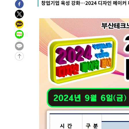
창업기업 육성 강화…2024 디자인 메이커
21분 전 >
여수 오동도 해상서 모터보트 전복…1명 사망·1명 실종
1시간 전 >
극한폭염 한풀 꺾이지만…'낮 최고 35도' 무더위, 열대야 계
날씨]
2시간 전 >
축구협회 "압수수색·성접대 논란 사과…쇄신의 기회로 삼겠
2시간 전 >
[속보]'압수수색·성접대 논란' 축구협회 "실망과 걱정 안겨드
5시간 전 >
'최고 37도' 폭염 지속…강원동해안 최대 150㎜ 비
7시간 전 >
[속보]뉴욕증시 상승 마감…S&P 0.6% 나스닥 1.3%↑
-23537초 전 >
[속보]與최고위원 제주·인천 순회경선…박선원·최민희
한민수·김용 순
-23490초 전 >
[속보]김민석, 與 전대 당원투표 누적 득표율 45.42%로 
청래 44.56%
-22772초 전 >
[속보]與 대표 경선 제주·인천 당원투표…金 47.75%·
42.08%·宋 10.17%
-22306초 전 >
이강인 "아틀레티코 이적 기뻐…등번호 7번 의미보단 팀 
것"
-22241초 전 >
[속보]與 당대표 경선, 제주·인천 권리당원 투표 김민석 
-16015초 전 >
낮 최고 35도 '무더위'…동해안 시간당 30㎜ '강한 비'[
-15285초 전 >
[속보]이강인 "감독님이 원하는 마음 느꼈고, 많은 트로피
틀레티코 이적"
-15067초 전 >
수도권 40도 육박 '펄펄'…동해안 일부 지역엔 호의주의
-14036초 전 >
온열질환 사망자 3명 늘어…누적 환자 3000명 돌파
-7981초 전 >
강릉에 시간당 81.4㎜ 물폭탄…도로 잠기고 담벼락 붕괴