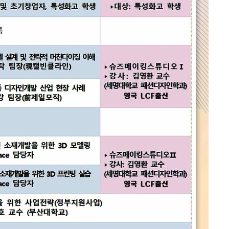
속[다음주
다"
려 죄송"