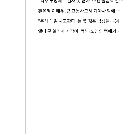
· "척추 부상에도 검사 못 받아"…전 올림픽 선수, 美봅슬레이협회 상대 소송
· 英유명 여배우, 큰 교통사고서 기아차 덕에 살았다
· "주식 매일 사고판다"는 美 젊은 남성들…64%가 "나는 인생의 패배자“
· 엘베 문 열리자 지팡이 '퍽'…노인의 택배기사 폭행 이유