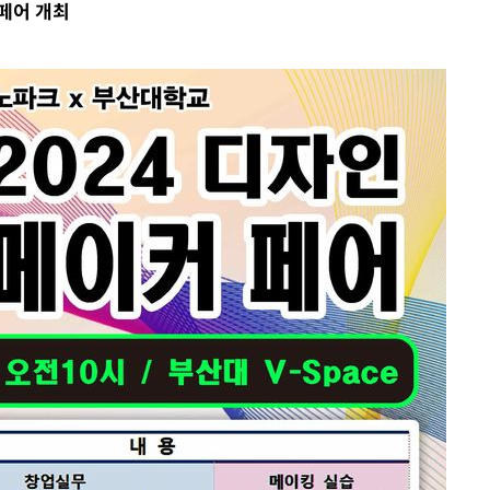
 페어 개최
속[다음주
다"
려 죄송"
·서미화·
1위… 정
鄭
위해 뛸
승리
내일날씨]
 원해 아
보