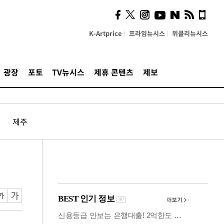
사이 해답 찾았죠"…알을
깨고 나온 '초자아'
K-Artprice
프라임뉴시스
위클리뉴시스
광장
포토
TV뉴시스
제휴 콘텐츠
제보
제주