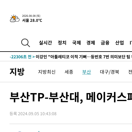
2026.08.08 (토)
서울 28.0℃
7시간 전 >
[속보]뉴욕증시 상승 마감…S&P 0.6% 나스닥 1.3%↑
-23537초 전 >
[속보]與최고위원 제주·인천 순회경선…박선원·최민희
한민수·김용 순
-23490초 전 >
[속보]김민석, 與 전대 당원투표 누적 득표율 45.42%로 
실시간
정치
국제
경제
금융
산업
청래 44.56%
-22772초 전 >
[속보]與 대표 경선 제주·인천 당원투표…金 47.75%·
42.08%·宋 10.17%
-22306초 전 >
이강인 "아틀레티코 이적 기뻐…등번호 7번 의미보단 팀 
것"
-22241초 전 >
[속보]與 당대표 경선, 제주·인천 권리당원 투표 김민석 
지방
지방최신
세종
부산
대구/경북
-16015초 전 >
낮 최고 35도 '무더위'…동해안 시간당 30㎜ '강한 비'[
-15285초 전 >
[속보]이강인 "감독님이 원하는 마음 느꼈고, 많은 트로피
틀레티코 이적"
-15067초 전 >
수도권 40도 육박 '펄펄'…동해안 일부 지역엔 호의주의
부산TP-부산대, 메이커스
-14036초 전 >
온열질환 사망자 3명 늘어…누적 환자 3000명 돌파
-7981초 전 >
강릉에 시간당 81.4㎜ 물폭탄…도로 잠기고 담벼락 붕괴
등록 2024.09.05 10:43:08
-4088초 전 >
백운산서 80년근 천종산삼 9뿌리 발견…감정가 1.3억원
-1798초 전 >
선재도서 해루질 나섰다 실종 60대, 닷새 만에 숨진 채 발견
11분 전 >
남자 농구, 나고야 아시안게임서 '홈팀' 일본과 한일전