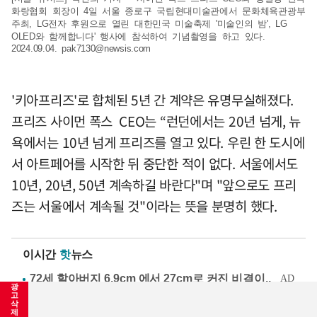
화랑협회 회장이 4일 서울 종로구 국립현대미술관에서 문화체육관광부
주최, LG전자 후원으로 열린 대한민국 미술축제 '미술인의 밤', LG
OLED와 함께합니다' 행사에 참석하여 기념촬영을 하고 있다.
2024.09.04.
pak7130@newsis.com
'키아프리즈'로 합체된 5년 간 계약은 유명무실해졌다.
프리즈 사이먼 폭스 CEO는 “런던에서는 20년 넘게, 뉴
욕에서는 10년 넘게 프리즈를 열고 있다. 우린 한 도시에
서 아트페어를 시작한 뒤 중단한 적이 없다. 서울에서도
10년, 20년, 50년 계속하길 바란다"며 "앞으로도 프리
즈는 서울에서 계속될 것"이라는 뜻을 분명히 했다.
이시간
핫
뉴스
광
고
삭
월드컵 예선까지…축구협회, 심판 성접대 파문
제