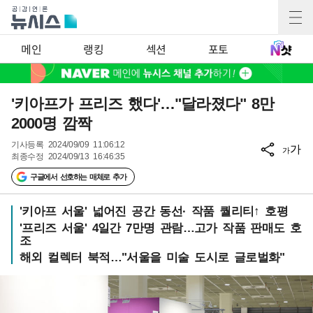
메인
랭킹
섹션
포토
'키아프가 프리즈 했다'…"달라졌다" 8만
2000명 깜짝
기사등록
2024/09/09 11:06:12
가
가
최종수정
2024/09/13 16:46:35
구글에서 선호하는 매체로 추가
'키아프 서울' 넓어진 공간 동선· 작품 퀄리티↑ 호평
'프리즈 서울' 4일간 7만명 관람…고가 작품 판매도 호
조
해외 컬렉터 북적…"서울을 미술 도시로 글로벌화"