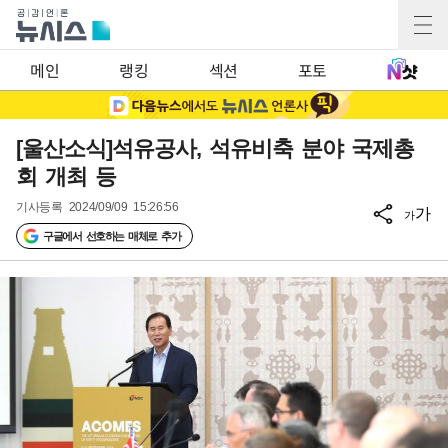
메인
랭킹
섹션
포토
[울산소식]석유공사, 석유비축 분야 국제총
회 개최 등
기사등록
2024/09/09 15:26:56
가
가
구글에서 선호하는 매체로 추가