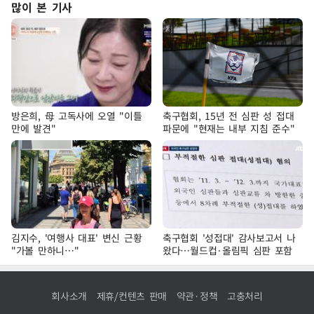
많이 본 기사
방은희, 母 고독사에 오열 "이틀
축구협회, 15년 전 심판 성 접대
만에 발견"
파문에 "현재는 내부 지침 준수"
김지수, '여행사 대표' 변신 근황
축구협회 '성접대' 감사보고서 나
"가볼 만하니…"
왔다…월드컵·올림픽 심판 포함
회사소개
제휴/컨텐츠 판매
약관·정책
고충처리