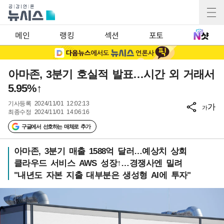
메인
랭킹
섹션
포토
아마존, 3분기 호실적 발표…시간 외 거래서
5.95%↑
기사등록
2024/11/01 12:02:13
가
가
최종수정
2024/11/01 14:06:16
구글에서 선호하는 매체로 추가
아마존, 3분기 매출 1588억 달러…예상치 상회
클라우드 서비스 AWS 성장↑…경쟁사엔 밀려
"내년도 자본 지출 대부분은 생성형 AI에 투자"