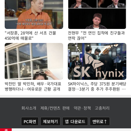
"서장훈, 28억에 산 서초 건물
전현무 "전 연인 집착에 친구들과
450억에 매물로"
연락 끊어"
박찬민 딸 박민하, 배우·국가대표
SK하이닉스, 주당 375원 분기배당
병행하더니…여유로운 근황 공개
결정…3분기 중 추가 주주환원 발
표
회사소개
제휴/컨텐츠 판매
약관·정책
고충처리
PC화면
제보하기
앱 다운로드
맨위로↑
광