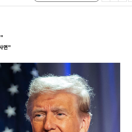
수…이병태
지(종합)
0.3만개
 4.1%로
"
말고 과감히
 사면"
쪽 아웃바
 하향
별재난지역
…희망지 못
씨]
 선제 대
무'
마쳐