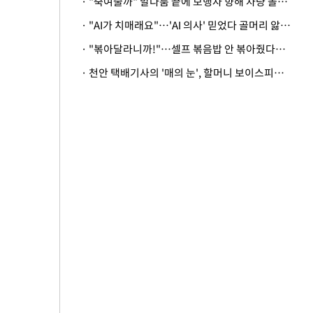
· "죽여줄까" 말다툼 끝에 보행자 향해 차량 돌진…50대 여성 중상
· "AI가 치매래요"…'AI 의사' 믿었다 골머리 앓는 美 의료계 '경고'
· "볶아달라니까!"…셀프 볶음밥 안 볶아줬다고 사장 폭행한 손님
· 천안 택배기사의 '매의 눈', 할머니 보이스피싱 피해 막아