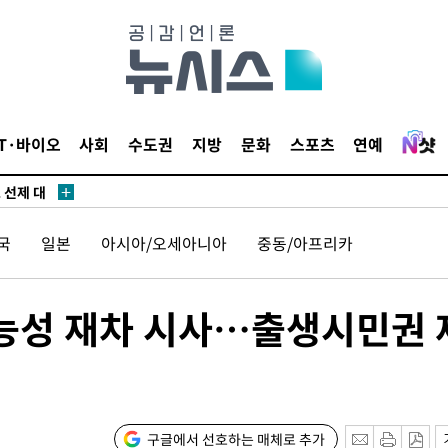
말고 과감히
쪽 아웃바
 하향
별재난지역
…희망지 못
IT·바이오
사회
수도권
지방
문화
스포츠
연예
씨]
 선제 대
국
일본
아시아/오세아니아
중동/아프리카
무'
마쳐
가능성 재차 시사…출생시민권 
 기소
구글에서 선호하는 매체로 추가