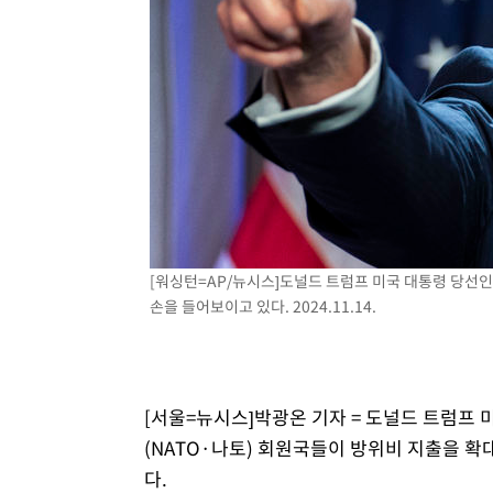
-3599초 전 >
[속보] 노원서 40.1도 관측…서울, 2018년 이후 첫 40도
-689초 전 >
[속보]종합특검, '계엄 수용공간 확보' 신용해 前교정본부장
7분 전 >
외신들도 주목한 韓축구 파문…"국민적 공분에 수사 재개"
7분 전 >
11시간 압수수색에 성접대 파문까지…'쑥대밭' 된 축구협회
24분 전 >
[속보]규제합리화위원회 부위원장에 김태유 서울대 공대 교
후임
[워싱턴=AP/뉴시스]도널드 트럼프 미국 대통령 당선인
손을 들어보이고 있다. 2024.11.14.
[서울=뉴시스]박광온 기자 = 도널드 트럼프
(NATO·나토) 회원국들이 방위비 지출을 확
다.