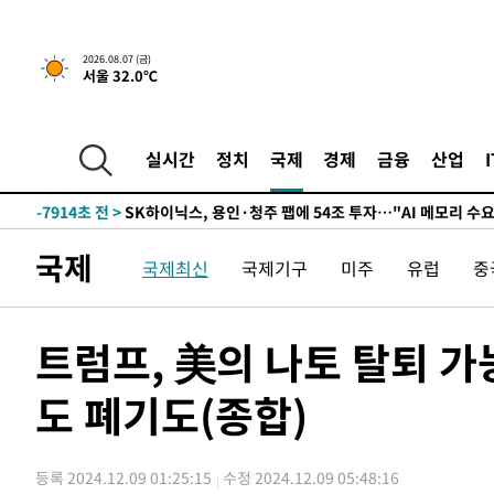
↓
-21057초 전 >
[속보]이 대통령 "부동산 공급 기존 사고방식 매달리지 
실천"
-20142초 전 >
이란, "오만과 '중앙 단일 루트' 합의…북쪽 인바운드·남
2026.08.07 (금)
서울 32.0℃
운드는 임시"
-11710초 전 >
"낮 기온 소폭 하락"…수도권 폭염중대경보, 폭염경보로
-11674초 전 >
[속보]이 대통령, '호우피해' 안동·의성 관할 4개 면 특
선포
-11637초 전 >
[단독]중수청 지원 검사들, 정원 초과 시 낮은 계급 임용
실시간
정치
국제
경제
금융
산업
갈 수도
-9608초 전 >
낮 최고 37도 찜통더위…곳곳 소나기·강원 많은 비[내일날
-7914초 전 >
SK하이닉스, 용인·청주 팹에 54조 투자…"AI 메모리 수요
응"
-4770초 전 >
여자배구 이재영·이다영 자매, 아제르바이잔 투란VC 입단
국제
국제최신
국제기구
미주
유럽
중
-4023초 전 >
외국인 심판 성 접대 7경기 들여다보니…한국 축구 '5승 2
-3757초 전 >
[속보]코스닥, 2.86포인트(0.36%) 내린 798.81마감
-3710초 전 >
[속보]코스피, 6200선 약보합…0.60% 내린 6258.77에 
트럼프, 美의 나토 탈퇴 
-3690초 전 >
[속보]원·달러 환율, 7.7원 내린 1416.1원 마감
도 폐기도(종합)
-3579초 전 >
[속보] 노원서 40.1도 관측…서울, 2018년 이후 첫 40도
-669초 전 >
[속보]종합특검, '계엄 수용공간 확보' 신용해 前교정본부장
7분 전 >
외신들도 주목한 韓축구 파문…"국민적 공분에 수사 재개"
등록 2024.12.09 01:25:15
수정 2024.12.09 05:48:16
8분 전 >
11시간 압수수색에 성접대 파문까지…'쑥대밭' 된 축구협회