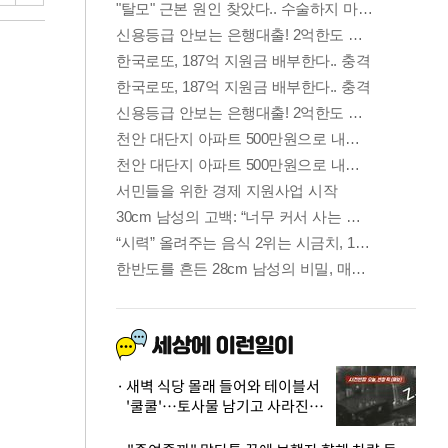
새벽 식당 몰래 들어와 테이블서
'쿨쿨'…토사물 남기고 사라진 남
성