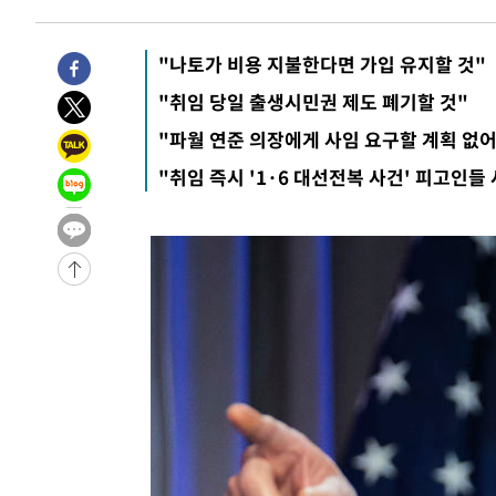
24분 전 >
[속보]규제합리화위원회 부위원장에 김태유 서울대 공대 교
후임
-28627초 전 >
이강인, 폭염 속 AT마드리드 첫 훈련…80명 식사 대접까
"나토가 비용 지불한다면 가입 유지할 것"
-25766초 전 >
미 사업체 일자리, 7월에 2.3만개 순감하고 그 전 2개월 1
"취임 당일 출생시민권 제도 폐기할 것"
하향수정 (2보)
-25214초 전 >
[속보] 미 사업체, 일자리 7월에 2.3만 개 줄어…실업률은
"파월 연준 의장에게 사임 요구할 계획 없어
↓
-21077초 전 >
[속보]이 대통령 "부동산 공급 기존 사고방식 매달리지 
"취임 즉시 '1·6 대선전복 사건' 피고인들
실천"
-20162초 전 >
이란, "오만과 '중앙 단일 루트' 합의…북쪽 인바운드·남
운드는 임시"
-11730초 전 >
"낮 기온 소폭 하락"…수도권 폭염중대경보, 폭염경보로
-11694초 전 >
[속보]이 대통령, '호우피해' 안동·의성 관할 4개 면 특
선포
-11657초 전 >
[단독]중수청 지원 검사들, 정원 초과 시 낮은 계급 임용
갈 수도
-9628초 전 >
낮 최고 37도 찜통더위…곳곳 소나기·강원 많은 비[내일날
-7934초 전 >
SK하이닉스, 용인·청주 팹에 54조 투자…"AI 메모리 수요
응"
-4790초 전 >
여자배구 이재영·이다영 자매, 아제르바이잔 투란VC 입단
-4043초 전 >
외국인 심판 성 접대 7경기 들여다보니…한국 축구 '5승 2
-3777초 전 >
[속보]코스닥, 2.86포인트(0.36%) 내린 798.81마감
-3730초 전 >
[속보]코스피, 6200선 약보합…0.60% 내린 6258.77에 
-3710초 전 >
[속보]원·달러 환율, 7.7원 내린 1416.1원 마감