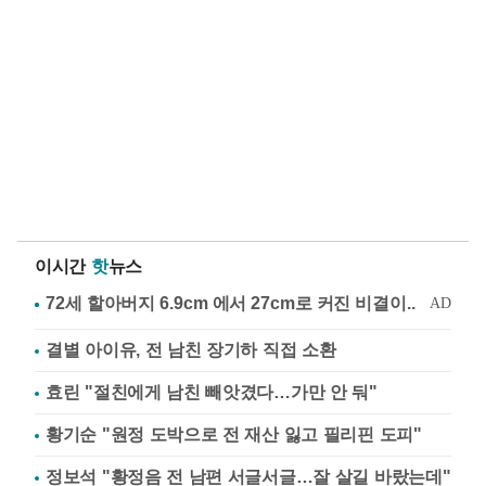
이시간
핫
뉴스
결별 아이유, 전 남친 장기하 직접 소환
효린 "절친에게 남친 빼앗겼다…가만 안 둬"
황기순 "원정 도박으로 전 재산 잃고 필리핀 도피"
정보석 "황정음 전 남편 서글서글…잘 살길 바랐는데"