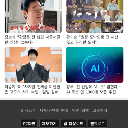
정보석 "황정음 전 남편 서글서글
황기순 "원정 도박으로 전 재산
한 인상이었는데…"
잃고 필리핀 도피"
이승기 측 "차가원 전세금 미반환
정부, 전 산업에 'AI 옷' 입힌다…
은 고도의 사기 수법…엄벌 원해"
AI 로봇 연 1000대 보급 추진
회사소개
제휴/컨텐츠 판매
약관·정책
고충처리
PC화면
제보하기
앱 다운로드
맨위로↑