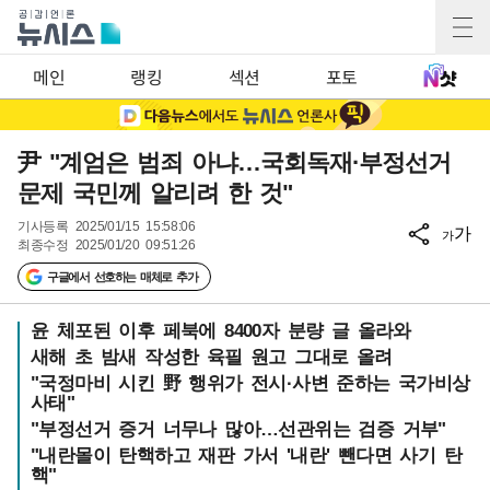
메인
랭킹
섹션
포토
尹 "계엄은 범죄 아냐…국회독재·부정선거
문제 국민께 알리려 한 것"
기사등록
2025/01/15 15:58:06
가
가
최종수정
2025/01/20 09:51:26
구글에서 선호하는 매체로 추가
윤 체포된 이후 페북에 8400자 분량 글 올라와
새해 초 밤새 작성한 육필 원고 그대로 올려
"국정마비 시킨 野 행위가 전시·사변 준하는 국가비상
사태"
"부정선거 증거 너무나 많아…선관위는 검증 거부"
"내란몰이 탄핵하고 재판 가서 '내란' 뺀다면 사기 탄
핵"