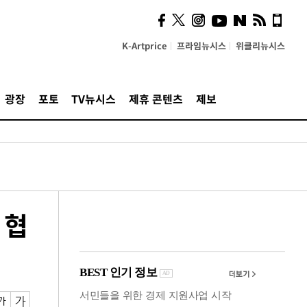
의견, 국토부·LH에 충실히
전달할 것"
K-Artprice
프라임뉴시스
위클리뉴시스
광장
포토
TV뉴시스
제휴 콘텐츠
제보
 협