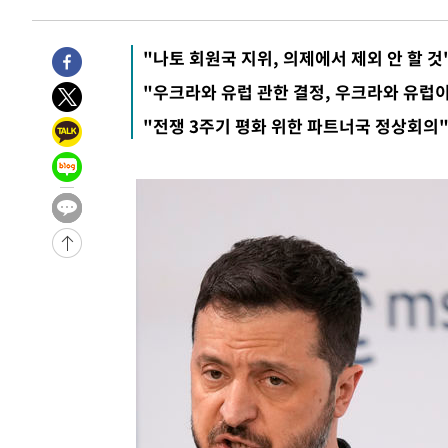
5시간 전 >
손흥민, 5경기 연속골 실패…LAFC는 승부차기 끝 과달라하라
7시간 전 >
내일까지 39도 '펄펄'…기상청 "태풍 지나며 폭염 잠시 꺾인
"나토 회원국 지위, 의제에서 제외 안 할 것
-11629초 전 >
'월드컵 탈락 후폭풍' 축구협회…11시간 걸린 초유의 압
"우크라와 유럽 관한 결정, 우크라와 유럽
합)
-11065초 전 >
[속보] 뉴욕증시, 혼조 출발…나스닥 0.3%↓, 다우 0.1
"전쟁 3주기 평화 위한 파트너국 정상회의
-9858초 전 >
축구협회, 15년 전 심판 성 접대 파문에 "현재는 내부 지침
-8543초 전 >
경찰, '홍명보는 2순위' 결론냈던 스포츠윤리센터도 압수
1시간 전 >
[속보]합참 "北 발사체는 단거리탄도미사일…감시·경계태세
1시간 전 >
日방위성, 北이 동해로 쏜 발사체는 탄도미사일 가능성
2시간 전 >
[속보] SKT, 에이닷 서비스 장애 발생…"원인 파악 중"
2시간 전 >
[속보]합참 "북, 동해상으로 미상 발사체 발사"
2시간 전 >
'낮 최고 39도' 불볕더위…한밤 열대야도 계속[내일날씨]
2시간 전 >
[속보]7~9일 프로야구 3연전도 폭염 취소…11일 재개
2시간 전 >
"韓 외환시장 개입 관측 배경엔 美의 대한국 무역적자 있어"
2시간 전 >
'월드컵 탈락 후폭풍' 축구협회…초유의 압수수색에 '충격·당
2시간 전 >
서울 낮 37.9도, 올여름 최고치 경신…영등포 순간 '40도'
2시간 전 >
[속보]종합특검, 대검 추가 압수수색…내란 중요임무종사 혐