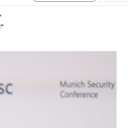
 격파
다"
"
수수색(종
이"
4%↑
"
 준수"
수색
 강화"
황'
의