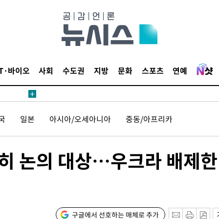
 준수"
수색
 강화"
IT·바이오
사회
수도권
지방
문화
스포츠
연예
국
일본
아시아/오세아니아
중동/아프리카
황'
전히 논의 대상…우크라 배제한
의
구글에서 선호하는 매체로 추가