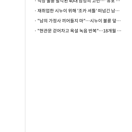
· 직장 불륜 발각된 40대 남성의 고민…"유포 동료 명예훼손·협박죄 고소 가능할까"
· 재취업한 시누이 위해 '조카 셔틀' 떠넘긴 남편…아내 "난 못한다"
· "남의 가정사 끼어들지 마"…시누이 불륜 덮으려는 남편에 억울한 아내
· "현관문 걷어차고 욕설 녹음 반복"…18개월 아기 키우는 집 뒤흔든 '앞집의 비극'