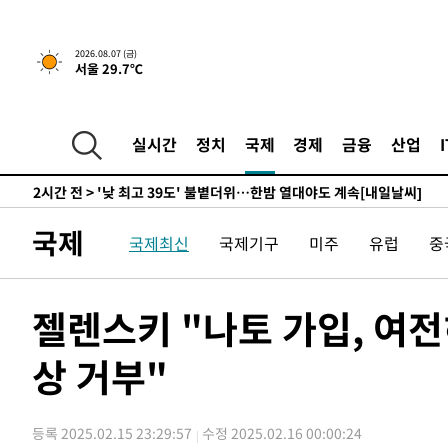
-9838초 전 >
축구협회, 15년 전 심판 성 접대 파문에 "현재는 내부 지침
-8523초 전 >
경찰, '홍명보는 2순위' 결론냈던 스포츠윤리센터도 압수
2026.08.07 (금)
서울 29.7℃
1시간 전 >
[속보]합참 "北 발사체는 단거리탄도미사일…감시·경계태세
1시간 전 >
日방위성, 北이 동해로 쏜 발사체는 탄도미사일 가능성
2시간 전 >
[속보] SKT, 에이닷 서비스 장애 발생…"원인 파악 중"
실시간
정치
국제
경제
금융
산업
2시간 전 >
[속보]합참 "북, 동해상으로 미상 발사체 발사"
2시간 전 >
'낮 최고 39도' 불볕더위…한밤 열대야도 계속[내일날씨]
2시간 전 >
[속보]7~9일 프로야구 3연전도 폭염 취소…11일 재개
국제
국제최신
국제기구
미주
유럽
중
2시간 전 >
"韓 외환시장 개입 관측 배경엔 美의 대한국 무역적자 있어"
2시간 전 >
'월드컵 탈락 후폭풍' 축구협회…초유의 압수수색에 '충격·당
2시간 전 >
서울 낮 37.9도, 올여름 최고치 경신…영등포 순간 '40도'
젤렌스키 "나토 가입, 여
2시간 전 >
[속보]종합특검, 대검 추가 압수수색…내란 중요임무종사 혐
상 거부"
3시간 전 >
[속보]코스닥, 800p 회복…0.26% 오른 801.67 마감
3시간 전 >
[속보]코스피, 301.88포인트(4.58%) 내린 6296.38 마감
3시간 전 >
[속보]원·달러 환율, 0.7원 내린 1423.8원 마감
등록 2025.02.15 23:29:57
수정 2025.02.16 00:00:24
4시간 전 >
"여기 떨어졌다"…다누리, 스페이스X 로켓 달 충돌 흔적 포착