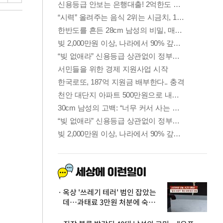
옥상 '쓰레기 테러' 범인 잡았는
데…과태료 3만원 처분에 숙박업
주 허탈