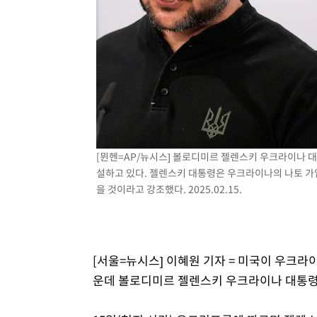
3시간 전 >
[속보]코스닥, 800p 회복…0.26% 오른 801.67 마감
3시간 전 >
[속보]코스피, 301.88포인트(4.58%) 내린 6296.38 마감
3시간 전 >
[속보]원·달러 환율, 0.7원 내린 1423.8원 마감
4시간 전 >
"여기 떨어졌다"…다누리, 스페이스X 로켓 달 충돌 흔적 포착
5시간 전 >
손흥민, 5경기 연속골 실패…LAFC는 승부차기 끝 과달라하라
7시간 전 >
내일까지 39도 '펄펄'…기상청 "태풍 지나며 폭염 잠시 꺾인
[뮌헨=AP/뉴시스] 볼로디미르 젤렌스키 우크라이나 대
설하고 있다. 젤렌스키 대통령은 우크라이나의 나토 가
을 것이라고 강조했다. 2025.02.15.
[서울=뉴시스] 이혜원 기자 = 미국이 우크라
운데 볼로디미르 젤렌스키 우크라이나 대통령