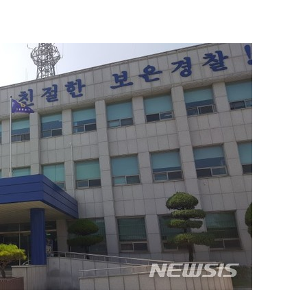
견
 계속[다음
삼겠다"
안겨드려 죄