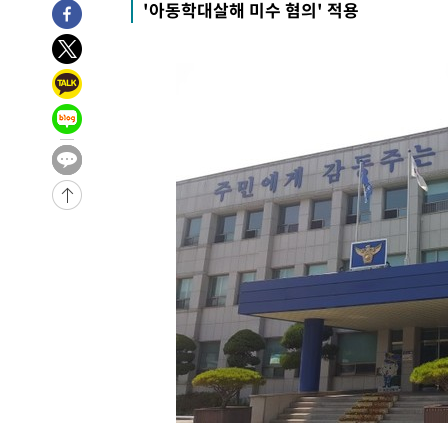
'아동학대살해 미수 혐의' 적용
-27111초 전 >
선재도서 해루질 나섰다 실종 60대, 닷새 만에 숨진 채 발
-24645초 전 >
남자 농구, 나고야 아시안게임서 '홈팀' 일본과 한일전
-24021초 전 >
여수 오동도 해상서 모터보트 전복…1명 사망·1명 실종
-20248초 전 >
극한폭염 한풀 꺾이지만…'낮 최고 35도' 무더위, 열대야
주 날씨]
-17266초 전 >
축구협회 "압수수색·성접대 논란 사과…쇄신의 기회로 
-15783초 전 >
[속보]'압수수색·성접대 논란' 축구협회 "실망과 걱정 
송"
-4404초 전 >
'최고 37도' 폭염 지속…강원동해안 최대 150㎜ 비
41분 전 >
[속보]뉴욕증시 상승 마감…S&P 0.6% 나스닥 1.3%↑