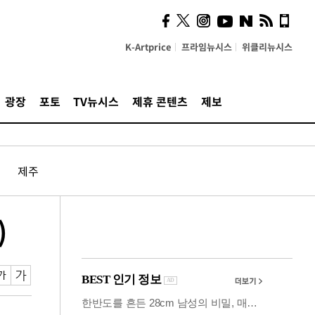
사이 해답 찾았죠"…알을
깨고 나온 '초자아'
K-Artprice
프라임뉴시스
위클리뉴시스
광장
포토
TV뉴시스
제휴 콘텐츠
제보
제주
)