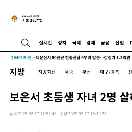
2026.08.08 (토)
서울 36.7℃
실시간
정치
국제
경제
금융
산업
41분 전 >
[속보]뉴욕증시 상승 마감…S&P 0.6% 나스닥 1.3%↑
-29381초 전 >
백운산서 80년근 천종산삼 9뿌리 발견…감정가 1.3억원
-27091초 전 >
선재도서 해루질 나섰다 실종 60대, 닷새 만에 숨진 채 발
지방
지방최신
세종
부산
대구/경북
-24625초 전 >
남자 농구, 나고야 아시안게임서 '홈팀' 일본과 한일전
-24001초 전 >
여수 오동도 해상서 모터보트 전복…1명 사망·1명 실종
-20228초 전 >
극한폭염 한풀 꺾이지만…'낮 최고 35도' 무더위, 열대야
보은서 초등생 자녀 2명 
주 날씨]
-17246초 전 >
축구협회 "압수수색·성접대 논란 사과…쇄신의 기회로 
-15763초 전 >
[속보]'압수수색·성접대 논란' 축구협회 "실망과 걱정 
송"
등록 2025.02.17 17:54:48
수정 2025.02.17 18:49:26
-4384초 전 >
'최고 37도' 폭염 지속…강원동해안 최대 150㎜ 비
41분 전 >
[속보]뉴욕증시 상승 마감…S&P 0.6% 나스닥 1.3%↑
-29401초 전 >
백운산서 80년근 천종산삼 9뿌리 발견…감정가 1.3억원