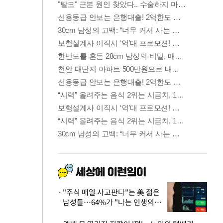
"주식 매일 사고판다"는 美 젊은
남성들…64%가 "나는 인생의
패배자“