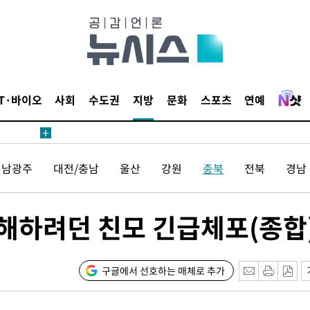
IT·바이오
사회
수도권
지방
문화
스포츠
연예
견
전남광주
대전/충남
울산
강원
충북
전북
경남
 계속[다음
살해하려던 친모 긴급체포(종합
삼겠다"
안겨드려 죄
구글에서 선호하는 매체로 추가