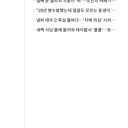
· 엘베 문 열리자 지팡이 '퍽'…노인의 택배기사 폭행 이유
· "20년 병수발했는데 얼굴도 모르는 동생이 유산 절반을"…배다른 형제 상속권 있을까
· 냄비 태우고 욕실 물바다…'치매 의심' 시어머니 검사 권유했다가 '날벼락'
· 새벽 식당 몰래 들어와 테이블서 '쿨쿨'…토사물 남기고 사라진 남성