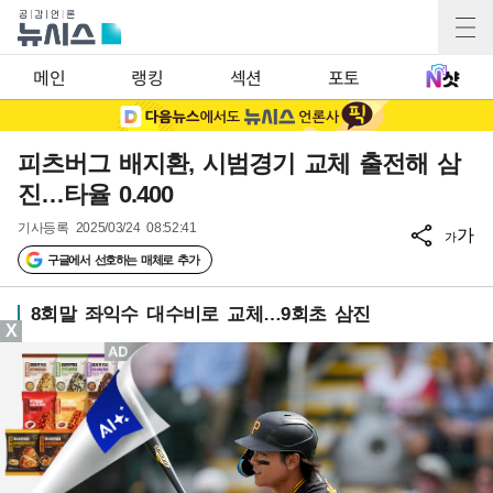
메인
랭킹
섹션
포토
피츠버그 배지환, 시범경기 교체 출전해 삼
진…타율 0.400
기사등록
2025/03/24 08:52:41
가
가
구글에서 선호하는 매체로 추가
8회말 좌익수 대수비로 교체…9회초 삼진
X