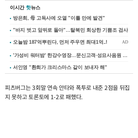
이시간
핫
뉴스
방은희, 母 고독사에 오열 "이틀 만에 발견"
"바지 벗고 앞뒤로 돌아"…탈북민 회상한 기쁨조 검사
'가성비 워터밤' 한강수영장…문신고객·성묘사음원 민원
서인영 "환희가 크리스마스 같이 보내자 해"
피츠버그는 3회말 연속 안타와 폭투로 내준 2점을 뒤집
지 못하고 토론토에 1-2로 패했다.