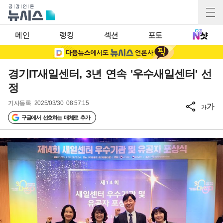
메인
랭킹
섹션
포토
경기IT새일센터, 3년 연속 '우수새일센터' 선
정
기사등록
2025/03/30 08:57:15
가
가
구글에서 선호하는 매체로 추가