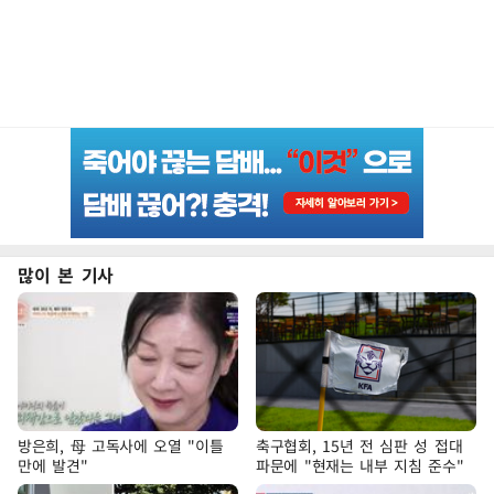
많이 본 기사
방은희, 母 고독사에 오열 "이틀
축구협회, 15년 전 심판 성 접대
만에 발견"
파문에 "현재는 내부 지침 준수"