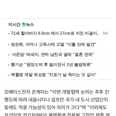
이시간
핫
뉴스
방은희, 어머니 고독사에 오열 "이틀 만에 발견"
'서준맘' 박세미, 연하 남친과 열애 "결혼 전제"
황기순 "원정도박 후 필리핀서 2년 불법체류"
백혈병 재발 최성원 "치료가 날 죽이는 것 같아"
모베이스전자 관계자는 "이번 개발협력 논의는 추후 진
행도에 따라 네옴시티나 걸프만 국가 내 도시∙산업단지
등에도 적용 가능성이 있어 의미가 크다"며 "이외에도
프리미엄 전기차(BEV) 플랫폼에 적용될 고전압 제품 개