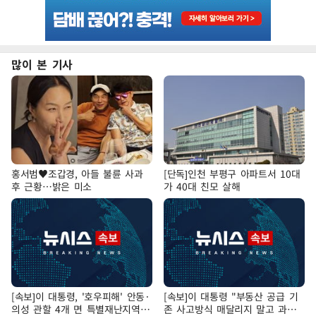
많이 본 기사
홍서범♥조갑경, 아들 불륜 사과
[단독]인천 부평구 아파트서 10대
후 근황…밝은 미소
가 40대 친모 살해
[속보]이 대통령, '호우피해' 안동·
[속보]이 대통령 "부동산 공급 기
의성 관할 4개 면 특별재난지역
존 사고방식 매달리지 말고 과감