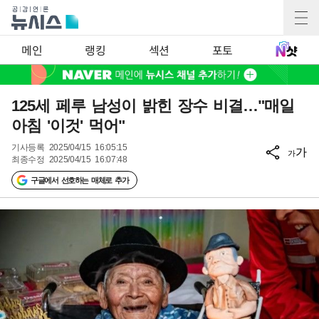
메인
랭킹
섹션
포토
125세 페루 남성이 밝힌 장수 비결…"매일
아침 '이것' 먹어"
기사등록
2025/04/15 16:05:15
가
가
최종수정
2025/04/15 16:07:48
구글에서 선호하는 매체로 추가