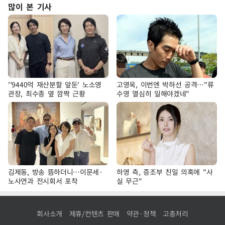
많이 본 기사
''9440억 재산분할 앞둔' 노소영
고영욱, 이번엔 박하선 공격…"류
관장, 최수종 옆 깜짝 근황
수영 열심히 일해야겠네"
김제동, 방송 뜸하더니…이문세·
하영 측, 증조부 친일 의혹에 "사
노사연과 전시회서 포착
실 무근"
회사소개
제휴/컨텐츠 판매
약관·정책
고충처리