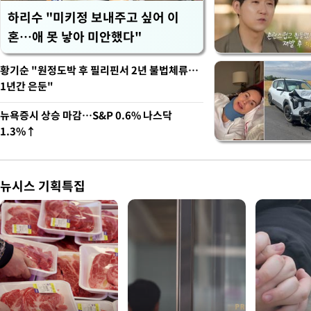
하리수 "미키정 보내주고 싶어 이
혼…애 못 낳아 미안했다"
황기순 "원정도박 후 필리핀서 2년 불법체류…
1년간 은둔"
뉴욕증시 상승 마감…S&P 0.6% 나스닥
1.3%↑
뉴시스 기획특집