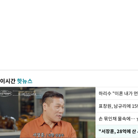
이시간
핫뉴스
하리수 "이혼 내가 
손 묶인채 물속에… 女
"서장훈, 28억에 산