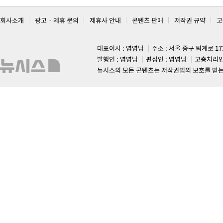
회사소개
광고 · 제휴 문의
제휴사 안내
콘텐츠 판매
저작권 규약
고
대표이사 : 염영남
주소 : 서울 중구 퇴계로 1
발행인 : 염영남
편집인 : 염영남
고충처리인
뉴시스의 모든 콘텐츠는 저작권법의 보호를 받는 바, 무