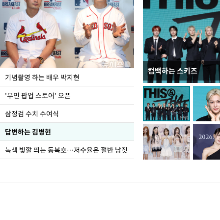
컴백하는 스키즈
이 대통령, 국가폭력 
기념촬영 하는 배우 박지현
가 책임지고 치유"
'무민 팝업 스토어' 오픈
삼정검 수치 수여식
답변하는 김병현
녹색 빛깔 띄는 동복호…저수율은 절반 남짓