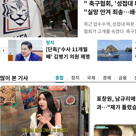
" 축구협회, '성접대 
"실망 안겨 죄송…
최근 압수수색, 성접대 파문
협회가 고개를 숙였다. 축구협
관계자 여러분께 드리는 글
정치
다. 축구협회는 최근 2026 
[단독]'수사 11개월
컵 조별리그 탈락과 관련해
째' 김병기 의원 제명
회에서 질타를 받은 데 이어,
청원글
많이 본 기사
종합
정치
국제
경제
금융
표창원, 남규리에 
과…"제가 틀렸