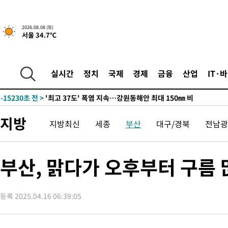
2026.08.08 (토)
서울 34.7℃
-8356초 전 >
[속보]뉴욕증시 상승 마감…S&P 0.6% 나스닥 1.3%↑
-31074초 전 >
극한폭염 한풀 꺾이지만…'낮 최고 35도' 무더위, 열대야 계속
주 날씨]
-28092초 전 >
축구협회 "압수수색·성접대 논란 사과…쇄신의 기회로 삼겠다
실시간
정치
국제
경제
금융
산업
IT·
-26609초 전 >
[속보]'압수수색·성접대 논란' 축구협회 "실망과 걱정 안겨드려
송"
-15230초 전 >
'최고 37도' 폭염 지속…강원동해안 최대 150㎜ 비
-8356초 전 >
[속보]뉴욕증시 상승 마감…S&P 0.6% 나스닥 1.3%↑
지방
지방최신
세종
부산
대구/경북
전남광
-31074초 전 >
극한폭염 한풀 꺾이지만…'낮 최고 35도' 무더위, 열대야 계속
주 날씨]
-28092초 전 >
축구협회 "압수수색·성접대 논란 사과…쇄신의 기회로 삼겠다
-26609초 전 >
[속보]'압수수색·성접대 논란' 축구협회 "실망과 걱정 안겨드려
부산, 맑다가 오후부터 구름 
송"
-15230초 전 >
'최고 37도' 폭염 지속…강원동해안 최대 150㎜ 비
-8356초 전 >
[속보]뉴욕증시 상승 마감…S&P 0.6% 나스닥 1.3%↑
등록 2025.04.16 06:39:05