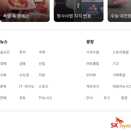
폭염 속 경제는
형사사법 지각 변동
수능 대전
뉴스
광장
실시간
정치
국제
기자수첩
스토리칼럼
경제
금융
산업
아트클럽
기고
사회
수도권
지방
인터뷰
기획특집
문화
IT·바이오
스포츠
섹션코너
데일리뉴시
연예
포토
TV뉴시스
인사
부고
동정