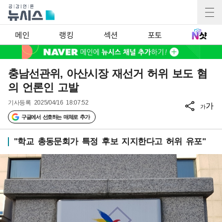
메인
랭킹
섹션
포토
충남선관위, 아산시장 재선거 허위 보도 혐
의 언론인 고발
기사등록
2025/04/16 18:07:52
가
가
구글에서 선호하는 매체로 추가
"학교 총동문회가 특정 후보 지지한다고 허위 유포"