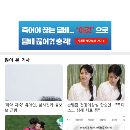
많이 본 기사
'마약 자숙' 유아인, 남사친과 볼뽀
손떨림 건강이상설 한승연…"목디
뽀 근황
스크 심해 치료 중"