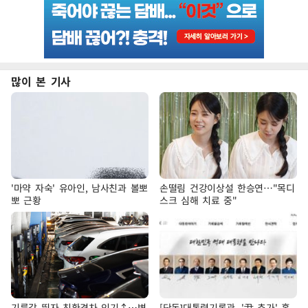
많이 본 기사
'마약 자숙' 유아인, 남사친과 볼뽀
손떨림 건강이상설 한승연…"목디
뽀 근황
스크 심해 치료 중"
기름값 뛰자 친환경차 인기↑…변
[단독]대통령기록관, '尹 추가' 홈