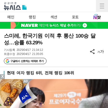
메인
랭킹
섹션
포토
스미레, 한국기원 이적 후 통산 100승 달
성…승률 63.29%
기사등록
2025/04/17 21:34:12
가
가
최종수정
2025/04/17 21:35:05
구글에서 선호하는 매체로 추가
현재 여자 랭킹 6위, 전체 랭킹 106위
X