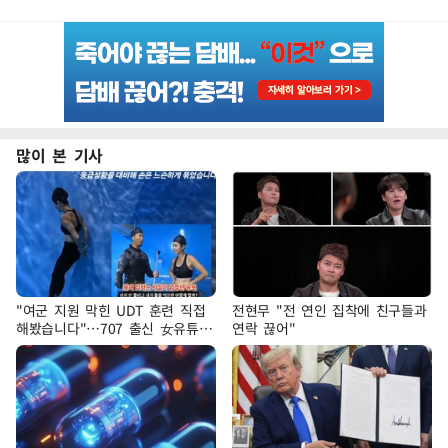
많이 본 기사
"여군 지원 막힌 UDT 훈련 직접
전현무 "전 연인 집착에 친구들과
해봤습니다"…707 출신 女유튜버
연락 끊어"
'완벽 소화'