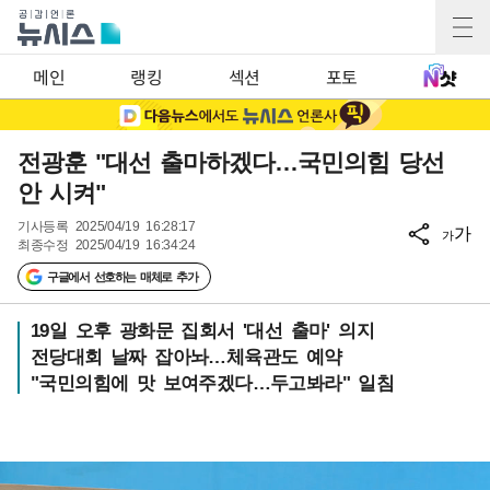
메인
랭킹
섹션
포토
전광훈 "대선 출마하겠다…국민의힘 당선
안 시켜"
기사등록
2025/04/19 16:28:17
가
가
최종수정
2025/04/19 16:34:24
구글에서 선호하는 매체로 추가
19일 오후 광화문 집회서 '대선 출마' 의지
전당대회 날짜 잡아놔…체육관도 예약
"국민의힘에 맛 보여주겠다…두고봐라" 일침