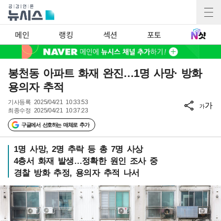
메인
랭킹
섹션
포토
봉천동 아파트 화재 완진…1명 사망· 방화
용의자 추적
기사등록
2025/04/21 10:33:53
가
가
최종수정
2025/04/21 10:37:23
구글에서 선호하는 매체로 추가
1명 사망, 2명 추락 등 총 7명 사상
4층서 화재 발생…정확한 원인 조사 중
경찰 방화 추정, 용의자 추적 나서