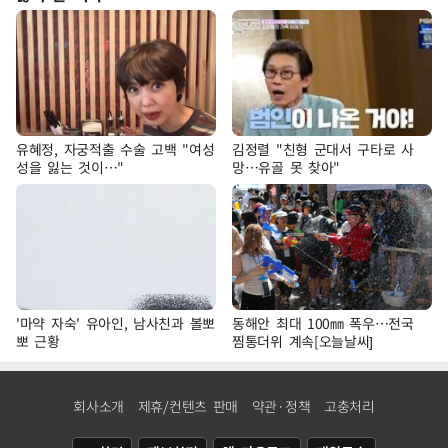
유혜정, 자궁적출 수술 고백 "여성
김정렬 "친형 군대서 구타로 사
성을 잃는 것이…"
망…유골 못 찾아"
'마약 자숙' 유아인, 남사친과 볼뽀
동해안 최대 100㎜ 폭우…전국
뽀 근황
찜통더위 계속[오늘날씨]
회사소개
제휴/컨텐츠 판매
약관·정책
고충처리