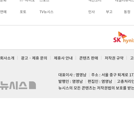
문화
IT·바이오
스포츠
섹션코너
데일리뉴시
연예
포토
TV뉴시스
인사
부고
동정
회사소개
광고 · 제휴 문의
제휴사 안내
콘텐츠 판매
저작권 규약
고
대표이사 : 염영남
주소 : 서울 중구 퇴계로 1
발행인 : 염영남
편집인 : 염영남
고충처리인
뉴시스의 모든 콘텐츠는 저작권법의 보호를 받는 바, 무