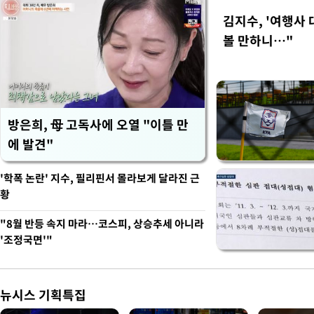
김지수, '여행사 
볼 만하니…"
방은희, 母 고독사에 오열 "이틀 만
에 발견"
'학폭 논란' 지수, 필리핀서 몰라보게 달라진 근
황
"8월 반등 속지 마라…코스피, 상승추세 아니라
'조정국면'"
뉴시스 기획특집