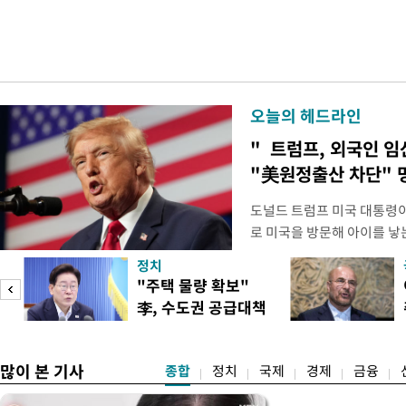
오늘의 헤드라인
" 트럼프, 외국인 
"美원정출산 차단" 
도널드 트럼프 미국 대통령이
로 미국을 방문해 아이를 낳는
관광'을 금지하라고 지시했다
정치
집무실에서 이 같은 내용을
"주택 물량 확보"
위한 두가지 행정명령에 서
李, 수도권 공급대책
내에서 출산할 목적으로 외
집중 점검
많이 본 기사
종합
정치
국제
경제
금융