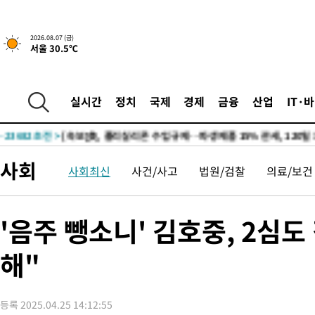
2026.08.07 (금)
서울 30.5℃
-19553초 전 >
[속보] 뉴욕증시, 일제 하락 마감…나스닥 0.06%↓
-30705초 전 >
시리아 다마스쿠스 교외에서 미니버스 폭발.. 14명 부상, 3명은
태
-30003초 전 >
입추에도 극한더위…서울 낮 39도 '폭염중대경보'
실시간
정치
국제
경제
금융
산업
IT·
-24967초 전 >
이란, 호르무즈서 "적국 목표물들"과 대치로 남부 케슘섬에서 
례 큰 폭발음
-23682초 전 >
[속보]美, 폴리실리콘 수입 규제…파생제품 15% 관세, 120일
발효
-21833초 전 >
[속보]트럼프, 美 원정출산 금지 행정명령 서명
사회
사회최신
사건/사고
법원/검찰
의료/보건
-19533초 전 >
[속보] 뉴욕증시, 일제 하락 마감…나스닥 0.06%↓
-30725초 전 >
시리아 다마스쿠스 교외에서 미니버스 폭발.. 14명 부상, 3명은
태
-30023초 전 >
입추에도 극한더위…서울 낮 39도 '폭염중대경보'
'음주 뺑소니' 김호중, 2심
-24987초 전 >
이란, 호르무즈서 "적국 목표물들"과 대치로 남부 케슘섬에서 
례 큰 폭발음
해"
-23702초 전 >
[속보]美, 폴리실리콘 수입 규제…파생제품 15% 관세, 120일
발효
-21853초 전 >
[속보]트럼프, 美 원정출산 금지 행정명령 서명
-19553초 전 >
[속보] 뉴욕증시, 일제 하락 마감…나스닥 0.06%↓
등록 2025.04.25 14:12:55