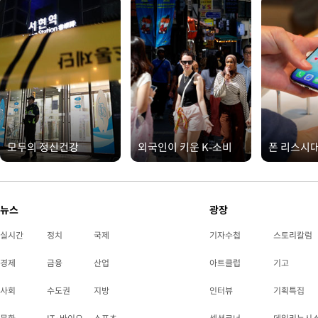
모두의 정신건강
외국인이 키운 K-소비
폰 리스시
뉴스
광장
실시간
정치
국제
기자수첩
스토리칼럼
경제
금융
산업
아트클럽
기고
사회
수도권
지방
인터뷰
기획특집