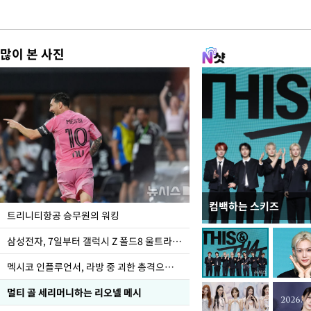
많이 본 사진
컴백하는 스키즈
입추 하루 앞둔 전남광
트리니티항공 승무원의 워킹
폭염
삼성전자, 7일부터 갤럭시 Z 폴드8 울트라·폴드8·플립8 출시
멕시코 인플루언서, 라방 중 괴한 총격으로 사망
멀티 골 세리머니하는 리오넬 메시