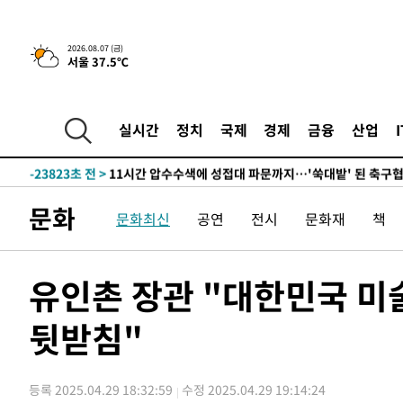
-28067초 전 >
[속보]코스닥, 2.86포인트(0.36%) 내린 798.81마감
-28020초 전 >
[속보]코스피, 6200선 약보합…0.60% 내린 6258.77에
2026.08.07 (금)
서울 37.5℃
-28000초 전 >
[속보]원·달러 환율, 7.7원 내린 1416.1원 마감
-27889초 전 >
[속보] 노원서 40.1도 관측…서울, 2018년 이후 첫 40도
-24979초 전 >
[속보]종합특검, '계엄 수용공간 확보' 신용해 前교정본
실시간
정치
국제
경제
금융
산업
-23852초 전 >
외신들도 주목한 韓축구 파문…"국민적 공분에 수사 재개
-23823초 전 >
11시간 압수수색에 성접대 파문까지…'쑥대밭' 된 축구
-22845초 전 >
[속보]규제합리화위원회 부위원장에 김태유 서울대 공대
문화
문화최신
공연
전시
문화재
책
병태 후임
-19203초 전 >
[속보]국힘 윤리위, '돌려차기 발언' 진종오·서범수 징계
-14528초 전 >
[속보] 7월 중국 수출 23.9%↑ 수입 27.5%↑…무역총
25.3%↑
-11688초 전 >
[속보]'채상병 순직 책임' 임성근, 항소심도 징역 3년
유인촌 장관 "대한민국 미
-11554초 전 >
[속보]종합특검, '관저이전 봐주기 감사' 유병호 구속기소
뒷받침"
-8154초 전 >
민주 콩고 에볼라환자 4천명 돌파, 4053명 발생 1850명 
-7404초 전 >
[속보]'300억원대 사기 혐의' 차가원 대표 구속 송치
-6598초 전 >
"미 전국적 살모네라 식중독 원인은 멕시코산 할라피뇨"-- 
등록 2025.04.29 18:32:59
수정 2025.04.29 19:14:24
-5111초 전 >
[속보]경찰·노동부, HL만도 평택사업장 끼임 사망 관련 