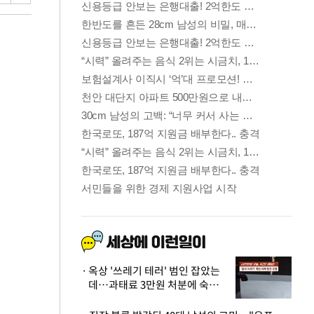
옥상 '쓰레기 테러' 범인 잡았는
데…과태료 3만원 처분에 숙박업
주 허탈