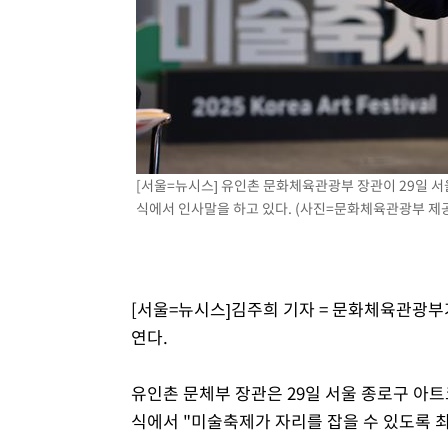
-8174초 전 >
민주 콩고 에볼라환자 4천명 돌파, 4053명 발생 1850명 
-7424초 전 >
[속보]'300억원대 사기 혐의' 차가원 대표 구속 송치
-6618초 전 >
"미 전국적 살모네라 식중독 원인은 멕시코산 할라피뇨"-- 
-5131초 전 >
[속보]경찰·노동부, HL만도 평택사업장 끼임 사망 관련 
-5012초 전 >
[속보]합수본, '투표율 허위 입력' 중앙·서울·경기도 선관위
압수수색
[서울=뉴시스] 유인촌 문화체육관광부 장관이 29일 서
식에서 인사말을 하고 있다. (사진=문화체육관광부 제공) 2
[서울=뉴시스]김주희 기자 = 문화체육관광부가
연다.
유인촌 문체부 장관은 29일 서울 종로구 아트
식에서 "미술축제가 자리를 잡을 수 있도록 