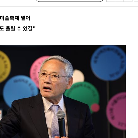
 등 9곳
요 선제 대
 미술축제 열어
단
도 올릴 수 있길"
무'
 마쳐
부장 기소
"
협회
 교수…이
 절차 개시
액