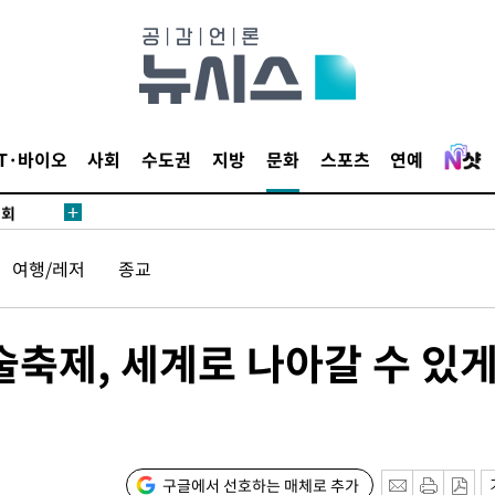
 마쳐
부장 기소
IT·바이오
사회
수도권
지방
문화
스포츠
연예
"
협회
 교수…이
여행/레저
종교
 절차 개시
액
술축제, 세계로 나아갈 수 있
사망
CDC
구글에서 선호하는 매체로 추가
압수수색