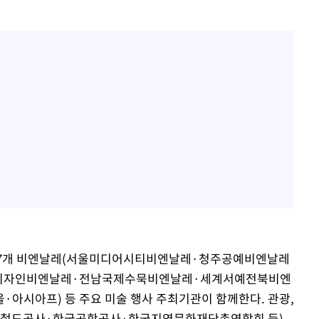
는 7개 비엔날레(서울미디어시티비엔날레·청주공예비엔날레
주디자인비엔날레·전남국제수묵비엔날레·세계서예전북비엔
울·아시아프) 등 주요 미술 행사 주최기관이 함께한다. 관광,
국철도공사·한국공항공사·한국지역문화재단총연합회 등)