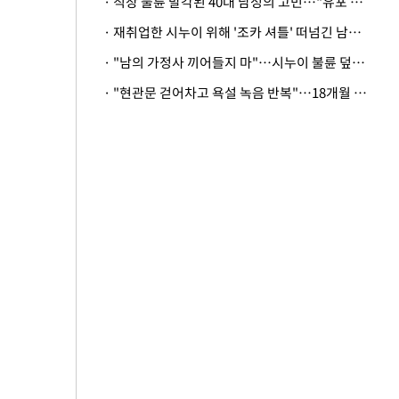
· 직장 불륜 발각된 40대 남성의 고민…"유포 동료 명예훼손·협박죄 고소 가능할까"
· 재취업한 시누이 위해 '조카 셔틀' 떠넘긴 남편…아내 "난 못한다"
· "남의 가정사 끼어들지 마"…시누이 불륜 덮으려는 남편에 억울한 아내
· "현관문 걷어차고 욕설 녹음 반복"…18개월 아기 키우는 집 뒤흔든 '앞집의 비극'