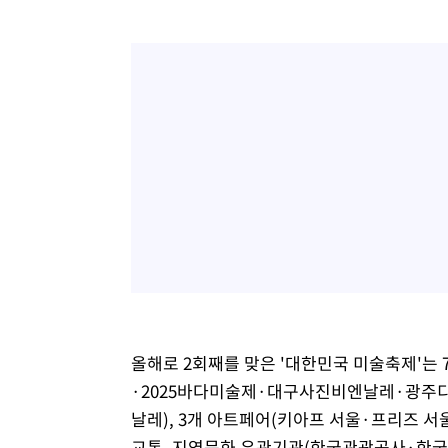
올해로 2회째를 맞은 '대한민국 미술축제'
·2025바다미술제·대구사진비엔날레·광
날레), 3개 아트페어(키아프 서울·프리즈 서
교통, 지역문화 유관기관(한국관광공사·한