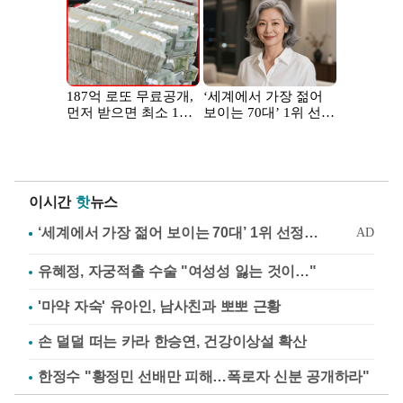
이시간
핫
뉴스
유혜정, 자궁적출 수술 "여성성 잃는 것이…"
'마약 자숙' 유아인, 남사친과 뽀뽀 근황
손 덜덜 떠는 카라 한승연, 건강이상설 확산
한정수 "황정민 선배만 피해…폭로자 신분 공개하라"