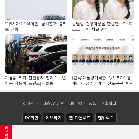
'마약 자숙' 유아인, 남사친과 볼뽀
손떨림 건강이상설 한승연…"목디
뽀 근황
스크 심해 치료 중"
기름값 뛰자 친환경차 인기↑…변
[단독]대통령기록관, '尹 추가' 홈
하는 자동차 트렌드[세쓸통]
페이지 공개…계엄 선포문은 빠져
회사소개
제휴/컨텐츠 판매
약관·정책
고충처리
PC화면
제보하기
앱 다운로드
맨위로↑
광
COPYRIGHTⓒ
NEWSIS
ALL RIGHTS RESERVED.
고
삭
제