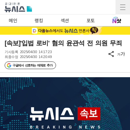
메인
랭킹
섹션
포토
[속보]'입법 로비' 혐의 윤관석 전 의원 무죄
기사등록
2025/04/30 14:17:23
가
가
최종수정
2025/04/30 14:20:49
구글에서 선호하는 매체로 추가