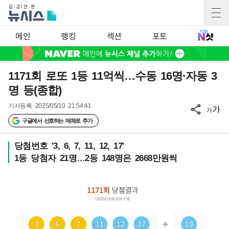
메인
랭킹
섹션
포토
1171회 로또 1등 11억씩…수동 16명·자동 3
명 등(종합)
기사등록
2025/05/10 21:54:41
가
가
구글에서 선호하는 매체로 추가
당첨번호 '3, 6, 7, 11, 12, 17'
1등 당첨자 21명…2등 148명은 2668만원씩