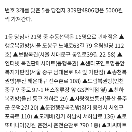
번호 3개를 맞춘 5등 당첨자 309만4806명은 5000원
씩 가져간다.
1등 당첨자 21명 중 수동선택은 16명으로 판매점은 ▲
행운복권방(서울 도봉구 노해로63길 79 우림빌딩 112
호) ▲보람복권(서울 서대문구 통일로39길 22-58) ▲
인터넷 복권판매사이트(동행복권) ▲센타포인트명동앞
복지가판점(서울 중구 남대문로 84 앞 가판점) ▲송천복
권방(부산 해운대구 선수촌로 108) ▲드림복권방(인천
중구 인중로 97-1 버스정류장 앞 GS편의점 옆) ▲천하
복권방(울산 동구 전하로 29) ▲사랑정보통신(울산 울주
군 온덕2길 20) ▲둔전행운복권방(경기 용인시 처인구
포곡로 110) ▲도깨비(경기 하남시 서하남로 136) ▲로
또매니아(강원 춘천시 춘천순환로 790 1층) ▲피씨마트