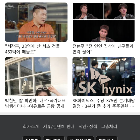
"서장훈, 28억에 산 서초 건물
전현무 "전 연인 집착에 친구들과
450억에 매물로"
연락 끊어"
박찬민 딸 박민하, 배우·국가대표
SK하이닉스, 주당 375원 분기배당
병행하더니…여유로운 근황 공개
결정…3분기 중 추가 주주환원 발
표
회사소개
제휴/컨텐츠 판매
약관·정책
고충처리