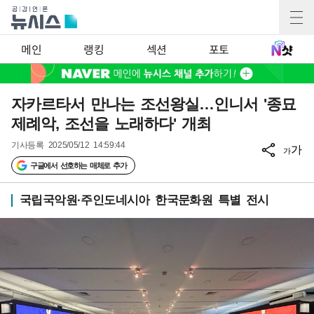
메인
랭킹
섹션
포토
자카르타서 만나는 조선왕실…인니서 '종묘
제례악, 조선을 노래하다' 개최
기사등록
2025/05/12 14:59:44
가
가
구글에서 선호하는 매체로 추가
국립국악원·주인도네시아 한국문화원 특별 전시