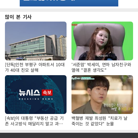
많이 본 기사
[단독]인천 부평구 아파트서 10대
'서준맘' 박세미, 연하 남자친구와
가 40대 친모 살해
열애 "결혼 생각도"
[속보]이 대통령 "부동산 공급 기
백혈병 재발 최성원 "치료가 날
존 사고방식 매달리지 말고 과감
죽이는 것 같았다" 눈물
히 실천"