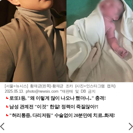
[서울=뉴시스] 황재균(왼쪽)·황재균 조카 (사진=인스타그램 캡처)
2025.05.13.
photo@newsis.com
*재판매 및 DB 금지