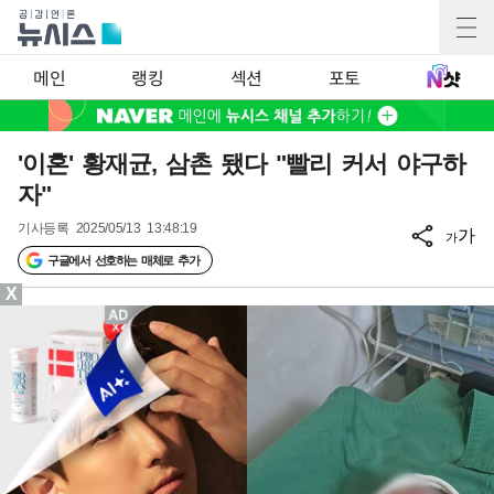
메인
랭킹
섹션
포토
'이혼' 황재균, 삼촌 됐다 "빨리 커서 야구하
자"
기사등록
2025/05/13 13:48:19
가
가
구글에서 선호하는 매체로 추가
X