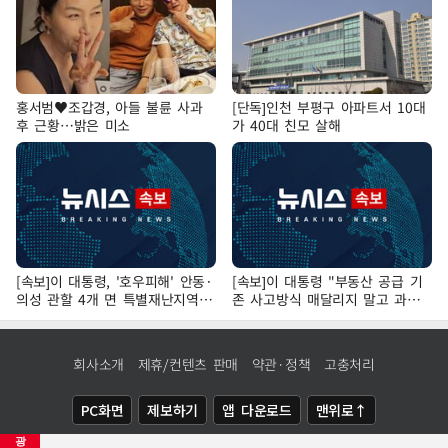
홍서범♥조갑경, 아들 불륜 사과
[단독]인천 부평구 아파트서 10대
후 근황…밝은 미소
가 40대 친모 살해
[속보]이 대통령, '호우피해' 안동·
[속보]이 대통령 "부동산 공급 기
의성 관할 4개 면 특별재난지역
존 사고방식 매달리지 말고 과감
선포
히 실천"
회사소개
제휴/컨텐츠 판매
약관·정책
고충처리
PC화면
제보하기
앱 다운로드
맨위로↑
광