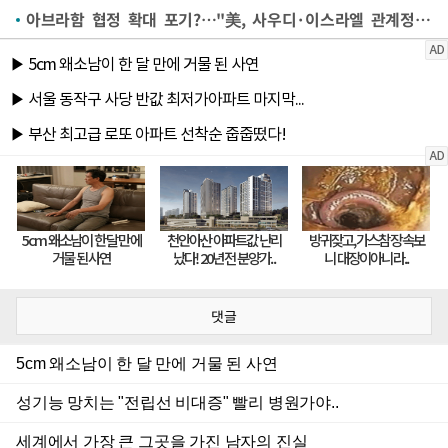
아브라함 협정 확대 포기?…"美, 사우디·이스라엘 관계정상화 요구 안 해"
댓글