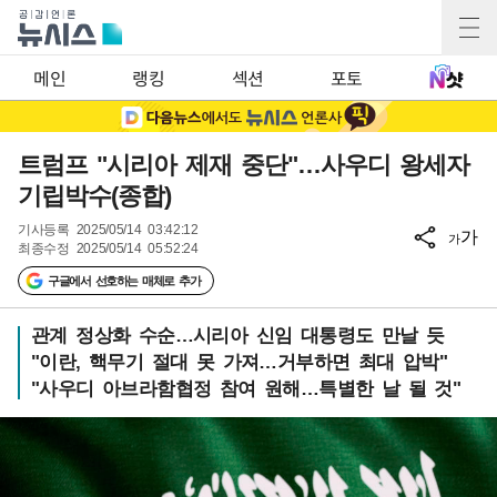
메인
랭킹
섹션
포토
트럼프 "시리아 제재 중단"…사우디 왕세자
기립박수(종합)
기사등록
2025/05/14 03:42:12
가
가
최종수정
2025/05/14 05:52:24
구글에서 선호하는 매체로 추가
관계 정상화 수순…시리아 신임 대통령도 만날 듯
"이란, 핵무기 절대 못 가져…거부하면 최대 압박"
"사우디 아브라함협정 참여 원해…특별한 날 될 것"