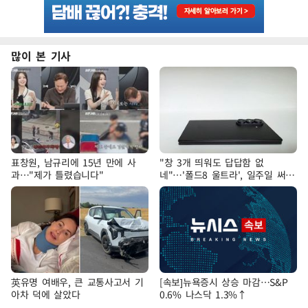
많이 본 기사
표창원, 남규리에 15년 만에 사
"창 3개 띄워도 답답함 없
과…"제가 틀렸습니다"
네"…'폴드8 울트라', 일주일 써보
니
英유명 여배우, 큰 교통사고서 기
[속보]뉴욕증시 상승 마감…S&P
아차 덕에 살았다
0.6% 나스닥 1.3%↑