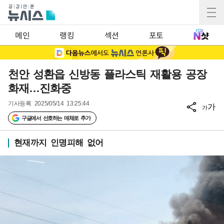
메인
랭킹
섹션
포토
천안 성환읍 신방동 플라스틱 재활용 공장
화재…진화중
기사등록
2025/05/14 13:25:44
가
가
구글에서 선호하는 매체로 추가
현재까지 인명피해 없어