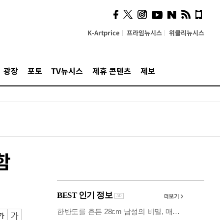
의견, 국토부·LH에 충실히
전달할 것"
K-Artprice
프라임뉴시스
위클리뉴시스
광장
포토
TV뉴시스
제휴 콘텐츠
제보
함