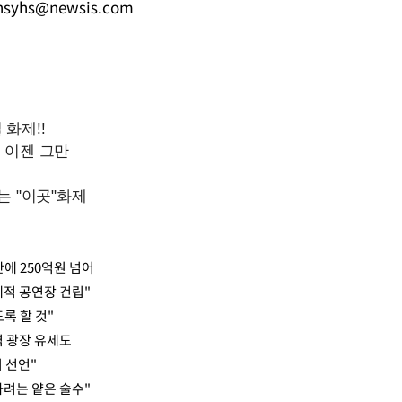
hsyhs@newsis.com
Mute
만에 250억원 넘어
적 공연장 건립"
록 할 것"
역 광장 유세도
 선언"
하려는 얕은 술수"