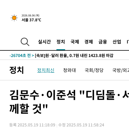
-31585초 전 >
"韓 외환시장 개입 관측 배경엔 美의 대한국 무역적자 있
-31412초 전 >
'월드컵 탈락 후폭풍' 축구협회…초유의 압수수색에 '충격
2026.08.06 (목)
서울 37.8℃
-31252초 전 >
서울 낮 37.9도, 올여름 최고치 경신…영등포 순간 '40도
-30814초 전 >
[속보]종합특검, 대검 추가 압수수색…내란 중요임무종사
-26909초 전 >
[속보]코스닥, 800p 회복…0.26% 오른 801.67 마감
실시간
정치
국제
경제
금융
산업
-26839초 전 >
[속보]코스피, 301.88포인트(4.58%) 내린 6296.38 마
-26704초 전 >
[속보]원·달러 환율, 0.7원 내린 1423.8원 마감
-24303초 전 >
"여기 떨어졌다"…다누리, 스페이스X 로켓 달 충돌 흔적
정치
정치최신
청와대
국회/정당
국방/외
-21348초 전 >
손흥민, 5경기 연속골 실패…LAFC는 승부차기 끝 과달
-13949초 전 >
내일까지 39도 '펄펄'…기상청 "태풍 지나며 폭염 잠시 
-13586초 전 >
트럼프, 한국계 진보 주지사 후보 맹공…"공산주의가 최대
김문수·이준석 "디딤돌·서
-13564초 전 >
"美간섭에 합의 지연"…트럼프, '이란 호르무즈 통제권'
-10084초 전 >
[속보]산업장관 "李정부, 원전 반대 안해…안정 전력 위
께할 것"
-8781초 전 >
[속보]경찰, '홍명보 선임 논란' 대한축구협회·축구회관 
-8168초 전 >
[속보]산업장관 "美무역법 제301조 과잉생산 결과 발표 8
등록 2025.05.19 11:18:09
수정 2025.05.19 11:58:24
-7961초 전 >
[속보]코스피 매도사이드카 발동…4%대 급락