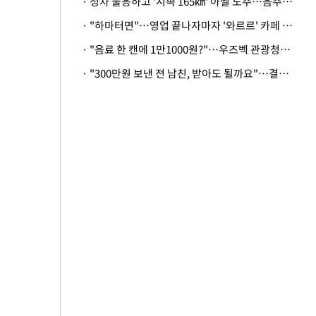
· 정차 불응하고 '시속 165㎞' 아찔 도주…음주운전자 체포
· "하마터면"…영업 끝나자마자 '와르르' 카페 테라스 덮친 대리석 외벽
· "음료 한 캔에 1만1000원?"…우즈벡 관광청까지 나섰다, 유튜버 폭로 후폭풍
· "300만원 보낸 전 남친, 받아도 될까요"…결혼 앞둔 예비신부의 뜻밖 고충