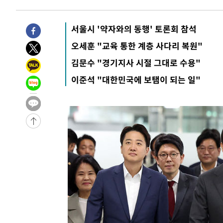
-7233초 전 >
[속보]전남광주 초대 시민추천 부시장에 백승주·윤난실
-4794초 전 >
서울 열대야 15일째 지속…비공식 '초열대야' 30도 넘어
서울시 '약자와의 동행' 토론회 참석
-31984초 전 >
'낮 최고 39도' 불볕더위…한밤 열대야도 계속[내일날씨]
오세훈 "교육 통한 계층 사다리 복원"
-31943초 전 >
[속보]7~9일 프로야구 3연전도 폭염 취소…11일 재개
김문수 "경기지사 시절 그대로 수용"
-31605초 전 >
"韓 외환시장 개입 관측 배경엔 美의 대한국 무역적자 있
이준석 "대한민국에 보탬이 되는 일"
-31432초 전 >
'월드컵 탈락 후폭풍' 축구협회…초유의 압수수색에 '충격
-31272초 전 >
서울 낮 37.9도, 올여름 최고치 경신…영등포 순간 '40도
-30834초 전 >
[속보]종합특검, 대검 추가 압수수색…내란 중요임무종사
-26929초 전 >
[속보]코스닥, 800p 회복…0.26% 오른 801.67 마감
-26859초 전 >
[속보]코스피, 301.88포인트(4.58%) 내린 6296.38 마
-26724초 전 >
[속보]원·달러 환율, 0.7원 내린 1423.8원 마감
-24323초 전 >
"여기 떨어졌다"…다누리, 스페이스X 로켓 달 충돌 흔적
-21368초 전 >
손흥민, 5경기 연속골 실패…LAFC는 승부차기 끝 과달
-13969초 전 >
내일까지 39도 '펄펄'…기상청 "태풍 지나며 폭염 잠시 
-13606초 전 >
트럼프, 한국계 진보 주지사 후보 맹공…"공산주의가 최대
-13584초 전 >
"美간섭에 합의 지연"…트럼프, '이란 호르무즈 통제권'