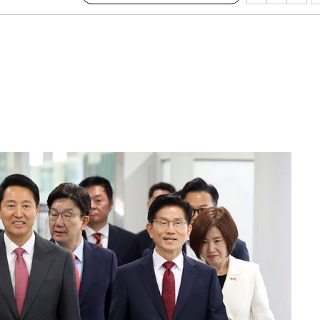
어"
·당황'
'
 혐의
감
 포착
라하라 격파
꺾인다"
 위협"
 수용할까