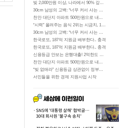
SNS에 '대통령 살해' 협박글…
30대 회사원 '불구속 송치'