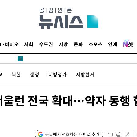
어"
·당황'
'
 혐의
IT·바이오
사회
수도권
지방
문화
스포츠
연예
감
 포착
교
북한
행정
지방정가
지방선거
라하라 격파
꺾인다"
 위협"
울런 전국 확대…약자 동행 
 수용할까
해 불가피"
등 압수수색
월 중 예상
구글에서 선호하는 매체로 추가