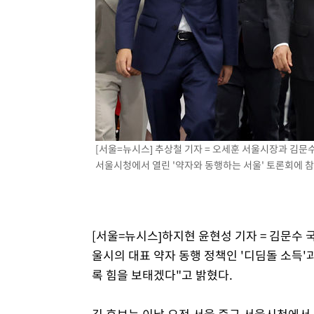
-10104초 전 >
[속보]산업장관 "李정부, 원전 반대 안해…안정 전력 위
-8801초 전 >
[속보]경찰, '홍명보 선임 논란' 대한축구협회·축구회관 
-8188초 전 >
[속보]산업장관 "美무역법 제301조 과잉생산 결과 발표 8
-7981초 전 >
[속보]코스피 매도사이드카 발동…4%대 급락
-7253초 전 >
[속보]전남광주 초대 시민추천 부시장에 백승주·윤난실
-4814초 전 >
서울 열대야 15일째 지속…비공식 '초열대야' 30도 넘어
[서울=뉴시스] 추상철 기자 = 오세훈 서울시장과 김문수
서울시청에서 열린 '약자와 동행하는 서울' 토론회에 참석하
[서울=뉴시스]하지현 윤현성 기자 = 김문수 
울시의 대표 약자 동행 정책인 '디딤돌 소득'
록 힘을 보태겠다"고 밝혔다.
김 후보는 이날 오전 서울 중구 서울시청에서 