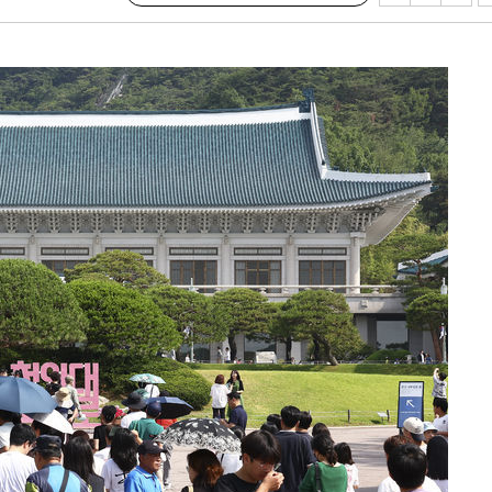
라 격파
다"
수수색(종
4%↑
침 준수"
수수색
태세 강
어"
·당황'
'
혐의