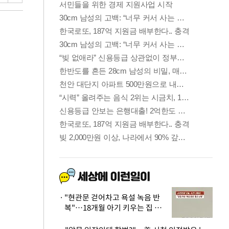
"현관문 걷어차고 욕설 녹음 반
복"…18개월 아기 키우는 집 뒤
흔든 '앞집의 비극'