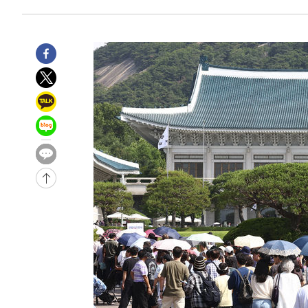
-400초 전 >
손흥민, 5경기 연속골 실패…LAFC는 승부차기 끝 과달라하
1시간 전 >
내일까지 39도 '펄펄'…기상청 "태풍 지나며 폭염 잠시 꺾인
-31546초 전 >
'월드컵 탈락 후폭풍' 축구협회…11시간 걸린 초유의 압
합)
-30982초 전 >
[속보] 뉴욕증시, 혼조 출발…나스닥 0.3%↓, 다우 0.1
-29775초 전 >
축구협회, 15년 전 심판 성 접대 파문에 "현재는 내부 지
-28460초 전 >
경찰, '홍명보는 2순위' 결론냈던 스포츠윤리센터도 압
-14056초 전 >
[속보]합참 "北 발사체는 단거리탄도미사일…감시·경계
화"
-13804초 전 >
日방위성, 北이 동해로 쏜 발사체는 탄도미사일 가능성
-12234초 전 >
[속보] SKT, 에이닷 서비스 장애 발생…"원인 파악 중"
-11640초 전 >
[속보]합참 "북, 동해상으로 미상 발사체 발사"
-11036초 전 >
'낮 최고 39도' 불볕더위…한밤 열대야도 계속[내일날씨]
-10995초 전 >
[속보]7~9일 프로야구 3연전도 폭염 취소…11일 재개
-10657초 전 >
"韓 외환시장 개입 관측 배경엔 美의 대한국 무역적자 있
-10484초 전 >
'월드컵 탈락 후폭풍' 축구협회…초유의 압수수색에 '충격
-10324초 전 >
서울 낮 37.9도, 올여름 최고치 경신…영등포 순간 '40도
-9886초 전 >
[속보]종합특검, 대검 추가 압수수색…내란 중요임무종사 