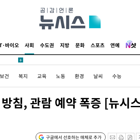
침 준수"
수수색
태세 강
IT·바이오
사회
수도권
지방
문화
스포츠
연예
/보건
복지
교육
노동
환경
날씨
수능
어"
·당황'
'
방침, 관람 예약 폭증 [뉴시
혐의
구글에서 선호하는 매체로 추가
포착