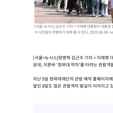
-5981초 전 >
[속보]코스닥, 800p 회복…0.26% 오른 801.67 마감
-5911초 전 >
[속보]코스피, 301.88포인트(4.58%) 내린 6296.38 마감
-5776초 전 >
[속보]원·달러 환율, 0.7원 내린 1423.8원 마감
[서울=뉴시스] 김근수 기자 = 이재명 대통령이 대통령
-3375초 전 >
"여기 떨어졌다"…다누리, 스페이스X 로켓 달 충돌 흔적 
서 시민들이 관람하기 위해 줄 서 있다. 2025.06.08.
k
-420초 전 >
손흥민, 5경기 연속골 실패…LAFC는 승부차기 끝 과달라하
1시간 전 >
내일까지 39도 '펄펄'…기상청 "태풍 지나며 폭염 잠시 꺾인
[서울=뉴시스]정병혁 김근수 기자 = 이재명
운데, 이른바 '청와대 막차'를 타려는 관람객
지난 5일 청와대재단의 관람 예약 홈페이지에 
말인 8일도 많은 관람객의 발길이 이어지고 있