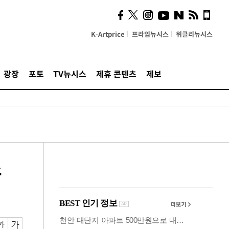
의견, 국토부·LH에 충실히
전달할 것"
K-Artprice
프라임뉴시스
위클리뉴시스
광장
포토
TV뉴시스
제휴 콘텐츠
제보
스