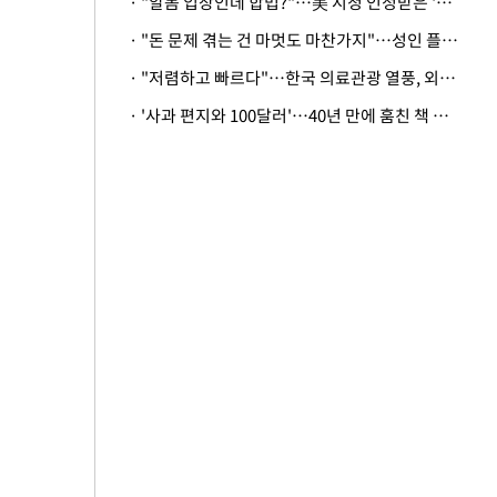
· "알몸 입장인데 합법?"…美 시청 인정받은 '누드' 레스토랑 화제
· "돈 문제 겪는 건 마멋도 마찬가지"…성인 플랫폼에 등장한 뜻밖의 스타
· "저렴하고 빠르다"…한국 의료관광 열풍, 외신도 주목
· '사과 편지와 100달러'…40년 만에 훔친 책 돌려준 美 절도범