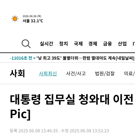
-29755초 전 >
축구협회, 15년 전 심판 성 접대 파문에 "현재는 내부 지
-28440초 전 >
경찰, '홍명보는 2순위' 결론냈던 스포츠윤리센터도 압
2026.08.06 (목)
서울 32.1℃
-14036초 전 >
[속보]합참 "北 발사체는 단거리탄도미사일…감시·경계
화"
-13784초 전 >
日방위성, 北이 동해로 쏜 발사체는 탄도미사일 가능성
-12214초 전 >
[속보] SKT, 에이닷 서비스 장애 발생…"원인 파악 중"
실시간
정치
국제
경제
금융
산업
-11620초 전 >
[속보]합참 "북, 동해상으로 미상 발사체 발사"
-11016초 전 >
'낮 최고 39도' 불볕더위…한밤 열대야도 계속[내일날씨]
-10975초 전 >
[속보]7~9일 프로야구 3연전도 폭염 취소…11일 재개
사회
사회최신
사건/사고
법원/검찰
의료
-10637초 전 >
"韓 외환시장 개입 관측 배경엔 美의 대한국 무역적자 있
-10464초 전 >
'월드컵 탈락 후폭풍' 축구협회…초유의 압수수색에 '충격
-10304초 전 >
서울 낮 37.9도, 올여름 최고치 경신…영등포 순간 '40도
대통령 집무실 청와대 이전 
-9866초 전 >
[속보]종합특검, 대검 추가 압수수색…내란 중요임무종사 
Pic]
-5961초 전 >
[속보]코스닥, 800p 회복…0.26% 오른 801.67 마감
-5891초 전 >
[속보]코스피, 301.88포인트(4.58%) 내린 6296.38 마감
-5756초 전 >
[속보]원·달러 환율, 0.7원 내린 1423.8원 마감
등록 2025.06.08 13:46:35
수정 2025.06.08 13:52:23
-3355초 전 >
"여기 떨어졌다"…다누리, 스페이스X 로켓 달 충돌 흔적 