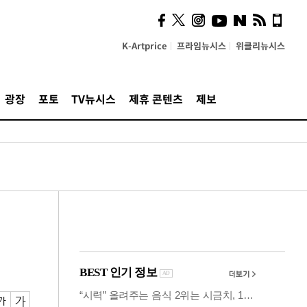
시, 스마트폰 액세서리에
NFC 더했다
K-Artprice
프라임뉴시스
위클리뉴시스
광장
포토
TV뉴시스
제휴 콘텐츠
제보