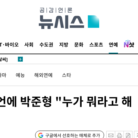
말고 과감히
쪽 아웃바
 하향
별재난지역
…희망지 못
IT·바이오
사회
수도권
지방
문화
스포츠
연예
날씨]
요 선제 대
라마
예능
해외연예
스타
무'
마쳐
망언에 박준형 "누가 뭐라고 해
장 기소
구글에서 선호하는 매체로 추가
회