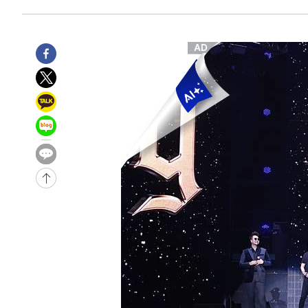
-1147초 전 >
[속보]규제합리화위원회 부위원장에 김태유 서울대 공대 
태 후임
-31239초 전 >
이강인, 폭염 속 AT마드리드 첫 훈련…80명 식사 대접까
-28378초 전 >
미 사업체 일자리, 7월에 2.3만개 순감하고 그 전 2개월 1
하향수정 (2보)
-27826초 전 >
[속보] 미 사업체, 일자리 7월에 2.3만 개 줄어…실업률은
↓
-23689초 전 >
[속보]이 대통령 "부동산 공급 기존 사고방식 매달리지 
실천"
-22774초 전 >
이란, "오만과 '중앙 단일 루트' 합의…북쪽 인바운드·남
운드는 임시"
-14342초 전 >
"낮 기온 소폭 하락"…수도권 폭염중대경보, 폭염경보로
-14306초 전 >
[속보]이 대통령, '호우피해' 안동·의성 관할 4개 면 특
선포
-14269초 전 >
[단독]중수청 지원 검사들, 정원 초과 시 낮은 계급 임용
갈 수도
-12240초 전 >
낮 최고 37도 찜통더위…곳곳 소나기·강원 많은 비[내일
-10546초 전 >
SK하이닉스, 용인·청주 팹에 54조 투자…"AI 메모리 수
응"
-7402초 전 >
여자배구 이재영·이다영 자매, 아제르바이잔 투란VC 입단
-6655초 전 >
외국인 심판 성 접대 7경기 들여다보니…한국 축구 '5승 2
-6389초 전 >
[속보]코스닥, 2.86포인트(0.36%) 내린 798.81마감
-6342초 전 >
[속보]코스피, 6200선 약보합…0.60% 내린 6258.77에 
-6322초 전 >
[속보]원·달러 환율, 7.7원 내린 1416.1원 마감