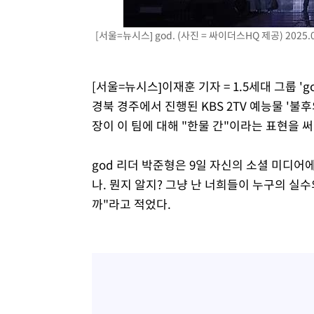
-6211초 전 >
[속보] 노원서 40.1도 관측…서울, 2018년 이후 첫 40도
[서울=뉴시스] god. (사진 = 싸이더스HQ 제공) 2025.0
-3301초 전 >
[속보]종합특검, '계엄 수용공간 확보' 신용해 前교정본부
-2174초 전 >
외신들도 주목한 韓축구 파문…"국민적 공분에 수사 재개"
-2145초 전 >
11시간 압수수색에 성접대 파문까지…'쑥대밭' 된 축구협
[서울=뉴시스]이재훈 기자 = 1.5세대 그룹 '
-1167초 전 >
[속보]규제합리화위원회 부위원장에 김태유 서울대 공대 
경북 경주에서 진행된 KBS 2TV 예능물 '불후
태 후임
장이 이 팀에 대해 "한물 간"이라는 표현을 써
god 리더 박준형은 9일 자신의 소셜 미디어에
나. 뭔지 알지? 그냥 난 너희들이 누구의 실
까"라고 적었다.