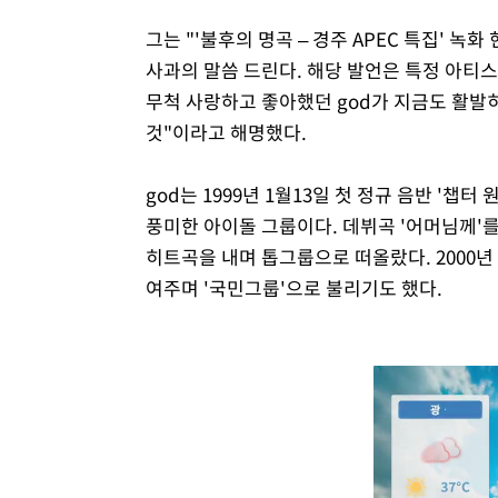
그는 "'불후의 명곡 – 경주 APEC 특집' 
사과의 말씀 드린다. 해당 발언은 특정 아티
무척 사랑하고 좋아했던 god가 지금도 활발
것"이라고 해명했다.
god는 1999년 1월13일 첫 정규 음반 '챕터 
풍미한 아이돌 그룹이다. 데뷔곡 '어머님께'를 비
히트곡을 내며 톱그룹으로 떠올랐다. 2000년 
여주며 '국민그룹'으로 불리기도 했다.