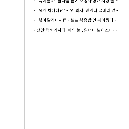
· "죽여줄까" 말다툼 끝에 보행자 향해 차량 돌진…50대 여성 중상
· "AI가 치매래요"…'AI 의사' 믿었다 골머리 앓는 美 의료계 '경고'
· "볶아달라니까!"…셀프 볶음밥 안 볶아줬다고 사장 폭행한 손님
· 천안 택배기사의 '매의 눈', 할머니 보이스피싱 피해 막아