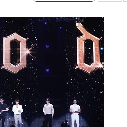
교수…이병
지(종합)
0.3만개
 4.1%로
말고 과감히
쪽 아웃바
 하향
별재난지역
…희망지 못
날씨]
요 선제 대
무'
마쳐