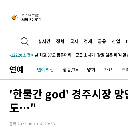
↓
-23669초 전 >
[속보]이 대통령 "부동산 공급 기존 사고방식 매달리지 
실천"
-22754초 전 >
이란, "오만과 '중앙 단일 루트' 합의…북쪽 인바운드·남
2026.08.07 (금)
서울 32.5℃
운드는 임시"
-14322초 전 >
"낮 기온 소폭 하락"…수도권 폭염중대경보, 폭염경보로
-14286초 전 >
[속보]이 대통령, '호우피해' 안동·의성 관할 4개 면 특
선포
-14249초 전 >
[단독]중수청 지원 검사들, 정원 초과 시 낮은 계급 임용
실시간
정치
국제
경제
금융
산업
갈 수도
-12220초 전 >
낮 최고 37도 찜통더위…곳곳 소나기·강원 많은 비[내일
-10526초 전 >
SK하이닉스, 용인·청주 팹에 54조 투자…"AI 메모리 수
응"
-7382초 전 >
여자배구 이재영·이다영 자매, 아제르바이잔 투란VC 입단
연예
연예최신
방송/TV
영화
가요
드
-6635초 전 >
외국인 심판 성 접대 7경기 들여다보니…한국 축구 '5승 2
-6369초 전 >
[속보]코스닥, 2.86포인트(0.36%) 내린 798.81마감
-6322초 전 >
[속보]코스피, 6200선 약보합…0.60% 내린 6258.77에 
'한물간 god' 경주시장 
-6302초 전 >
[속보]원·달러 환율, 7.7원 내린 1416.1원 마감
도…"
-6191초 전 >
[속보] 노원서 40.1도 관측…서울, 2018년 이후 첫 40도
-3281초 전 >
[속보]종합특검, '계엄 수용공간 확보' 신용해 前교정본부
-2154초 전 >
외신들도 주목한 韓축구 파문…"국민적 공분에 수사 재개"
등록 2025.06.10 08:23:58
-2125초 전 >
11시간 압수수색에 성접대 파문까지…'쑥대밭' 된 축구협