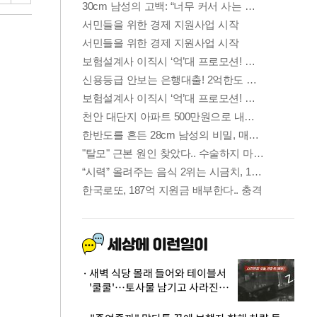
새벽 식당 몰래 들어와 테이블서
'쿨쿨'…토사물 남기고 사라진 남
성