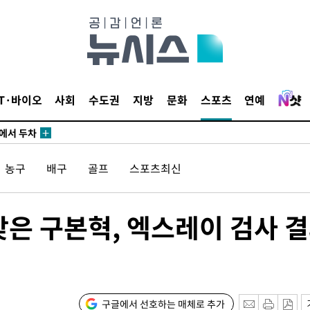
IT·바이오
사회
수도권
지방
문화
스포츠
연예
에서 두차
20일 후
농구
배구
골프
스포츠최신
에서 두차
맞은 구본혁, 엑스레이 검사 
20일 후
구글에서 선호하는 매체로 추가