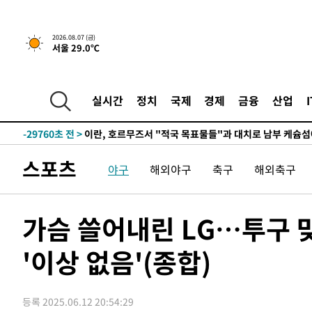
2026.08.07 (금)
서울 29.0℃
실시간
정치
국제
경제
금융
산업
-24346초 전 >
[속보] 뉴욕증시, 일제 하락 마감…나스닥 0.06%↓
-29760초 전 >
이란, 호르무즈서 "적국 목표물들"과 대치로 남부 케슘섬
례 큰 폭발음
-28475초 전 >
[속보]美, 폴리실리콘 수입 규제…파생제품 15% 관세, 1
스포츠
야구
해외야구
축구
해외축구
발효
-26626초 전 >
[속보]트럼프, 美 원정출산 금지 행정명령 서명
-24326초 전 >
[속보] 뉴욕증시, 일제 하락 마감…나스닥 0.06%↓
-29780초 전 >
이란, 호르무즈서 "적국 목표물들"과 대치로 남부 케슘섬
가슴 쓸어내린 LG…투구 
례 큰 폭발음
-28495초 전 >
[속보]美, 폴리실리콘 수입 규제…파생제품 15% 관세, 1
발효
'이상 없음'(종합)
-26646초 전 >
[속보]트럼프, 美 원정출산 금지 행정명령 서명
-24346초 전 >
[속보] 뉴욕증시, 일제 하락 마감…나스닥 0.06%↓
등록 2025.06.12 20:54:29