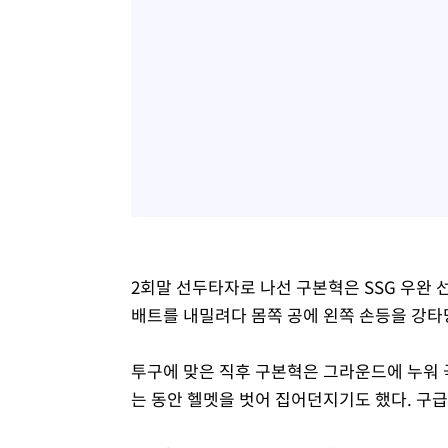
2회말 선두타자로 나선 구본혁은 SSG 우완 
배트를 내밀려다 몸쪽 공에 왼쪽 손등을 강타
투구에 맞은 직후 구본혁은 그라운드에 누워 
는 동안 헬멧을 벗어 집어던지기도 했다. 구