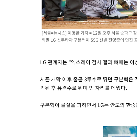
[서울=뉴시스] 이영환 기자 = 12일 오후 서울 송파구 잠
회말 LG 선두타자 구본혁이 SSG 선발 전영준이 던진 공에
LG 관계자는 "엑스레이 검사 결과 뼈에는 이
시즌 개막 이후 줄곧 3루수로 뛰던 구본혁은 
외된 후 유격수로 뛰며 빈 자리를 메웠다.
구본혁이 골절을 피하면서 LG는 안도의 한숨