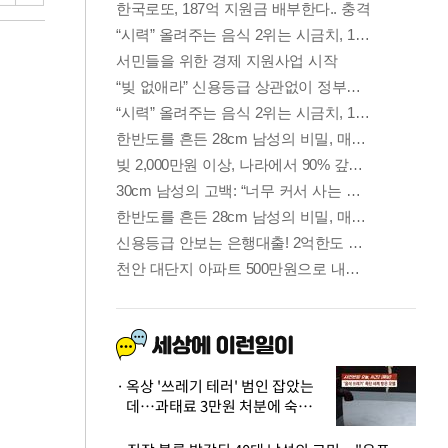
옥상 '쓰레기 테러' 범인 잡았는
데…과태료 3만원 처분에 숙박업
주 허탈