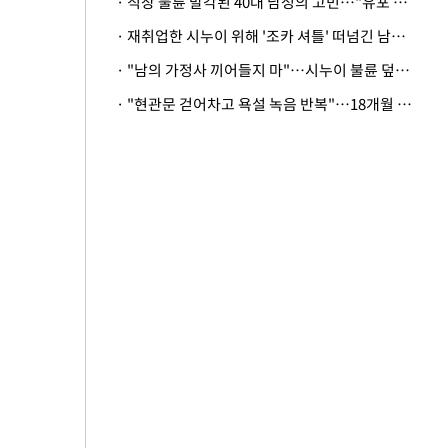
· 직장 불륜 발각된 40대 남성의 고민…"유포 동료 명예훼손·협박죄 고소 가능할까"
· 재취업한 시누이 위해 '조카 셔틀' 떠넘긴 남편…아내 "난 못한다"
· "남의 가정사 끼어들지 마"…시누이 불륜 덮으려는 남편에 억울한 아내
· "현관문 걷어차고 욕설 녹음 반복"…18개월 아기 키우는 집 뒤흔든 '앞집의 비극'