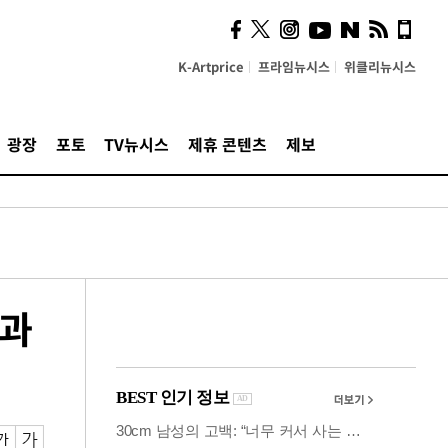
의견, 국토부·LH에 충실히
전달할 것"
K-Artprice
프라임뉴시스
위클리뉴시스
광장
포토
TV뉴시스
제휴 콘텐츠
제보
결과