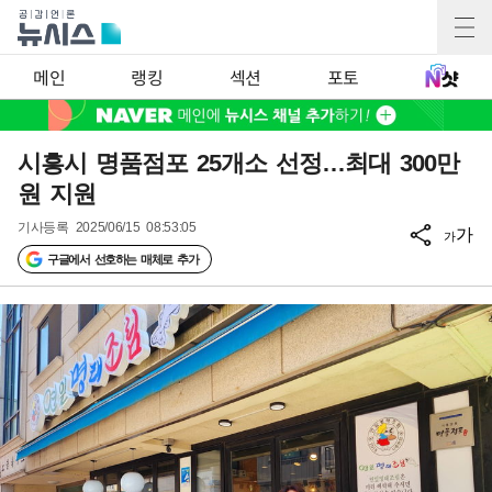
메인
랭킹
섹션
포토
시흥시 명품점포 25개소 선정…최대 300만
원 지원
기사등록
2025/06/15 08:53:05
가
가
구글에서 선호하는 매체로 추가