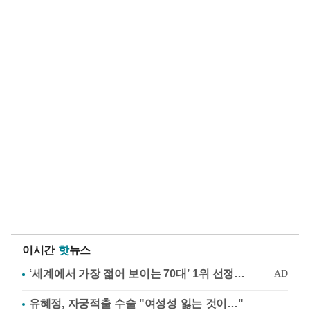
이시간
핫
뉴스
유혜정, 자궁적출 수술 "여성성 잃는 것이…"