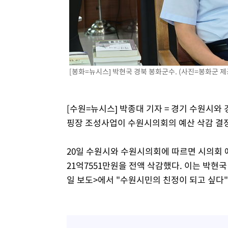
3시간 전 >
여수 오동도 해상서 모터보트 전복…1명 사망·1명 실종
4시간 전 >
극한폭염 한풀 꺾이지만…'낮 최고 35도' 무더위, 열대야 계
날씨]
5시간 전 >
축구협회 "압수수색·성접대 논란 사과…쇄신의 기회로 삼겠
6시간 전 >
[속보]'압수수색·성접대 논란' 축구협회 "실망과 걱정 안겨드
9시간 전 >
'최고 37도' 폭염 지속…강원동해안 최대 150㎜ 비
[봉화=뉴시스] 박현국 경북 봉화군수. (사진=봉화군 제공) 
11시간 전 >
[속보]뉴욕증시 상승 마감…S&P 0.6% 나스닥 1.3%↑
[수원=뉴시스] 박종대 기자 = 경기 수원시와
핑장 조성사업이 수원시의회의 예산 삭감 결
20일 수원시와 수원시의회에 따르면 시의회
21억7551만원을 전액 삭감했다. 이는 박현국
일 보도>에서 "수원시민의 친정이 되고 싶다"