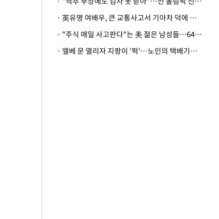
· "척추 부상에도 검사 못 받아"…전 올림픽 선수, 美봅슬레이협회 상대 소송
· 英유명 여배우, 큰 교통사고서 기아차 덕에 살았다
· "주식 매일 사고판다"는 美 젊은 남성들…64%가 "나는 인생의 패배자“
· 엘베 문 열리자 지팡이 '퍽'…노인의 택배기사 폭행 이유