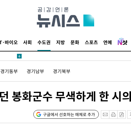
1위… 정
鄭
해 뛸 것"
리
일날씨]
IT·바이오
사회
수도권
지방
문화
스포츠
연예
원해 아틀
경기동부
경기남부
경기북부
던 봉화군수 무색하게 한 시
속[다음주
구글에서 선호하는 매체로 추가
다"
려 죄송"