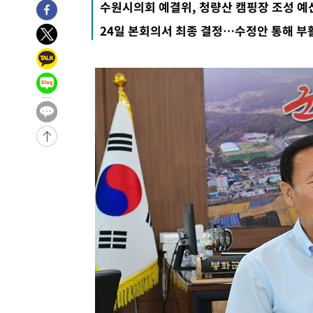
수원시의회 예결위, 청량산 캠핑장 조성 예
9시간 전 >
'최고 37도' 폭염 지속…강원동해안 최대 150㎜ 비
24일 본회의서 최종 결정…수정안 통해 부
11시간 전 >
[속보]뉴욕증시 상승 마감…S&P 0.6% 나스닥 1.3%↑
-20086초 전 >
이란 "호르무즈 재개방 합의 근접…美 배상 선행돼야"
-11133초 전 >
[속보]與최고위원 제주·인천 순회경선…박선원·최민희
한민수·김용 순
-11086초 전 >
[속보]김민석, 與 전대 당원투표 누적 득표율 45.42%로 
청래 44.56%
-10368초 전 >
[속보]與 대표 경선 제주·인천 당원투표…金 47.75%·
42.08%·宋 10.17%
-9902초 전 >
이강인 "아틀레티코 이적 기뻐…등번호 7번 의미보단 팀 위
-9837초 전 >
[속보]與 당대표 경선, 제주·인천 권리당원 투표 김민석 승
-3611초 전 >
낮 최고 35도 '무더위'…동해안 시간당 30㎜ '강한 비'[내
-2881초 전 >
[속보]이강인 "감독님이 원하는 마음 느꼈고, 많은 트로피 
레티코 이적"
-2663초 전 >
수도권 40도 육박 '펄펄'…동해안 일부 지역엔 호의주의보
-1632초 전 >
온열질환 사망자 3명 늘어…누적 환자 3000명 돌파
1시간 전 >
강릉에 시간당 81.4㎜ 물폭탄…도로 잠기고 담벼락 붕괴
2시간 전 >
백운산서 80년근 천종산삼 9뿌리 발견…감정가 1.3억원
2시간 전 >
선재도서 해루질 나섰다 실종 60대, 닷새 만에 숨진 채 발견
3시간 전 >
남자 농구, 나고야 아시안게임서 '홈팀' 일본과 한일전