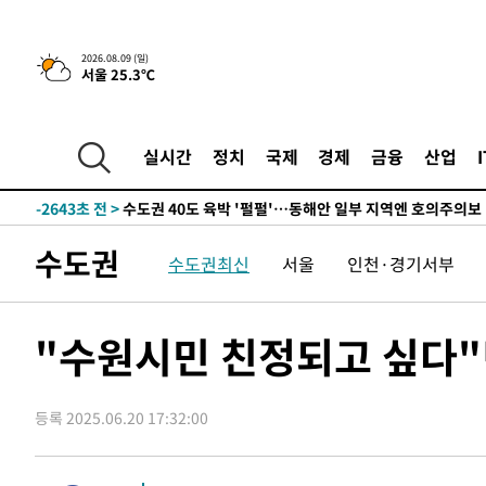
한민수·김용 순
-11066초 전 >
[속보]김민석, 與 전대 당원투표 누적 득표율 45.42%로 
청래 44.56%
-10348초 전 >
[속보]與 대표 경선 제주·인천 당원투표…金 47.75%·
2026.08.09 (일)
서울 25.3℃
42.08%·宋 10.17%
-9882초 전 >
이강인 "아틀레티코 이적 기뻐…등번호 7번 의미보단 팀 위
-9817초 전 >
[속보]與 당대표 경선, 제주·인천 권리당원 투표 김민석 승
-3591초 전 >
낮 최고 35도 '무더위'…동해안 시간당 30㎜ '강한 비'[내
실시간
정치
국제
경제
금융
산업
-2861초 전 >
[속보]이강인 "감독님이 원하는 마음 느꼈고, 많은 트로피 
레티코 이적"
-2643초 전 >
수도권 40도 육박 '펄펄'…동해안 일부 지역엔 호의주의보
-1612초 전 >
온열질환 사망자 3명 늘어…누적 환자 3000명 돌파
수도권
수도권최신
서울
인천·경기서부
1시간 전 >
강릉에 시간당 81.4㎜ 물폭탄…도로 잠기고 담벼락 붕괴
2시간 전 >
백운산서 80년근 천종산삼 9뿌리 발견…감정가 1.3억원
2시간 전 >
선재도서 해루질 나섰다 실종 60대, 닷새 만에 숨진 채 발견
"수원시민 친정되고 싶다"
3시간 전 >
남자 농구, 나고야 아시안게임서 '홈팀' 일본과 한일전
3시간 전 >
여수 오동도 해상서 모터보트 전복…1명 사망·1명 실종
등록 2025.06.20 17:32:00
4시간 전 >
극한폭염 한풀 꺾이지만…'낮 최고 35도' 무더위, 열대야 계
날씨]
5시간 전 >
축구협회 "압수수색·성접대 논란 사과…쇄신의 기회로 삼겠
6시간 전 >
[속보]'압수수색·성접대 논란' 축구협회 "실망과 걱정 안겨드