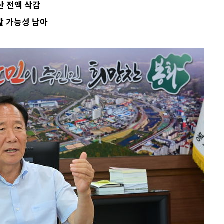
산 전액 삭감
활 가능성 남아
·서미화·
1위… 정
鄭
해 뛸 것"
리
일날씨]
원해 아틀