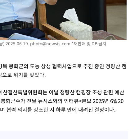
속[다음주
다"
려 죄송"
2025.06.19.
photo@newsis.com
*재판매 및 DB 금지
 경북 봉화군의 도농 상생 협력사업으로 추진 중인 청량산 캠
정으로 위기를 맞았다.
 예산결산특별위원회는 이날 청량산 캠핑장 조성 관련 예산
 봉화군수가 전날 뉴시스와의 인터뷰<본보 2025년 6월20
며 협력 의지를 강조한 지 하루 만에 내려진 결정이다.