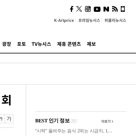
사이 해답 찾았죠"…알을
깨고 나온 '초자아'
K-Artprice
프라임뉴시스
위클리뉴시스
광장
포토
TV뉴시스
제휴 콘텐츠
제보
의회