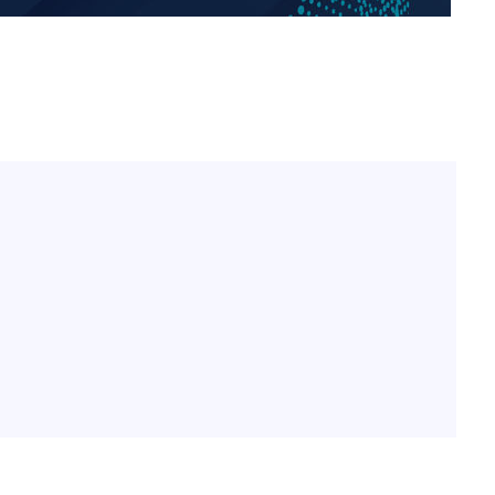
"서장훈, 28억에 산 서초 
1
450억에 매물로"
출발
전현무 "전 연인 집착에 
2
개장
3명은 중태
"여군 지원 막힌 UDT 훈
3
다"…707 출신 女유튜버 
에서 두차
박찬민 딸 박민하, 배우
4
니…여유로운 근황 공개
"신약 찾자"…정부 과제로
5
바이오
"한강수영장, 문신 노출 이
6
"출입 막는 건 명백한 차별
구윤철 "실거주 30억 이
7
세 모두 완화"