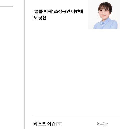
'홈플 피해' 소상공인 이번에
도 뒷전