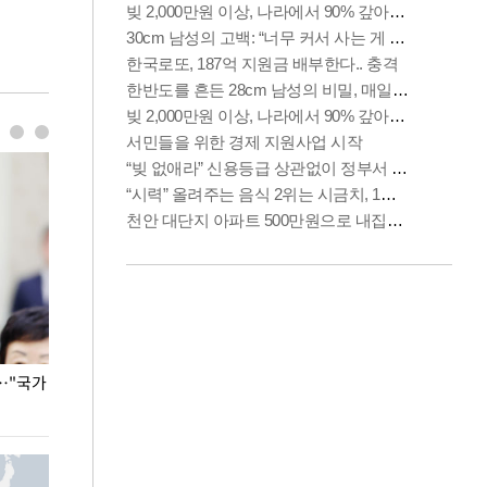
…"국가
홈플러스, 67개 점포 가오픈… 13일 정식 개장
오세훈 서울시장,
환경 점검