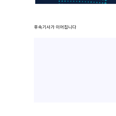
-10484초 전 >
[속보]삼성전자·SK하이닉스 동반 강보합…1%대 상승 
-10470초 전 >
[속보]코스닥, 5.95포인트(0.74%) 상승한 807.62개장
-10438초 전 >
[속보]코스피, 6300선 재탈환…1.09% 오른 6365.07 
후속기사가 이어집니다
-7603초 전 >
시리아 다마스쿠스 교외에서 미니버스 폭발.. 14명 부상, 
-6901초 전 >
입추에도 극한더위…서울 낮 39도 '폭염중대경보'
-1865초 전 >
이란, 호르무즈서 "적국 목표물들"과 대치로 남부 케슘섬
례 큰 폭발음