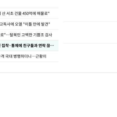
에 산 서초 건물 450억에 매물로"
고독사에 오열 "이틀 만에 발견"
뒤로"…탈북민 고백한 기쁨조 검사
전현무 "전 연인 집착·통제에 친구들과 연락 끊겨"
사격 국대 병행하더니…근황이