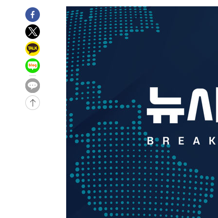
-6881초 전 >
입추에도 극한더위…서울 낮 39도 '폭염중대경보'
-1845초 전 >
이란, 호르무즈서 "적국 목표물들"과 대치로 남부 케슘섬
례 큰 폭발음
-30920초 전 >
[속보]종합특검, '계엄 수용공간 확보' 신용해 前교정본
-29793초 전 >
외신들도 주목한 韓축구 파문…"국민적 공분에 수사 재개
-29764초 전 >
11시간 압수수색에 성접대 파문까지…'쑥대밭' 된 축구
-28786초 전 >
[속보]규제합리화위원회 부위원장에 김태유 서울대 공대
병태 후임
-25144초 전 >
[속보]국힘 윤리위, '돌려차기 발언' 진종오·서범수 징계
-20469초 전 >
[속보] 7월 중국 수출 23.9%↑ 수입 27.5%↑…무역총
25.3%↑
-17629초 전 >
[속보]'채상병 순직 책임' 임성근, 항소심도 징역 3년
-17495초 전 >
[속보]종합특검, '관저이전 봐주기 감사' 유병호 구속기소
-14095초 전 >
민주 콩고 에볼라환자 4천명 돌파, 4053명 발생 1850명
-13345초 전 >
[속보]'300억원대 사기 혐의' 차가원 대표 구속 송치
-12539초 전 >
"미 전국적 살모네라 식중독 원인은 멕시코산 할라피뇨"--
-11052초 전 >
[속보]경찰·노동부, HL만도 평택사업장 끼임 사망 관련
-10933초 전 >
[속보]합수본, '투표율 허위 입력' 중앙·서울·경기도 선관
압수수색
-10688초 전 >
[속보]원·달러 환율, 오전 9시 1423.8원