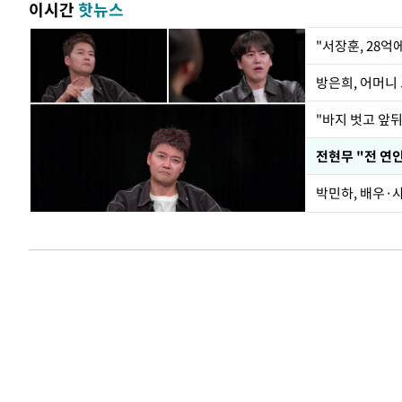
이시간
핫뉴스
"서장훈, 28억
방은희, 어머니 
"바지 벗고 앞
박민하, 배우·