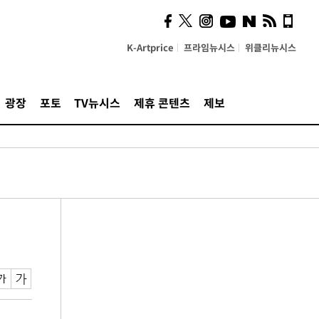
K-Artprice
프라임뉴시스
위클리뉴시스
광장
포토
TV뉴시스
제휴 콘텐츠
제보