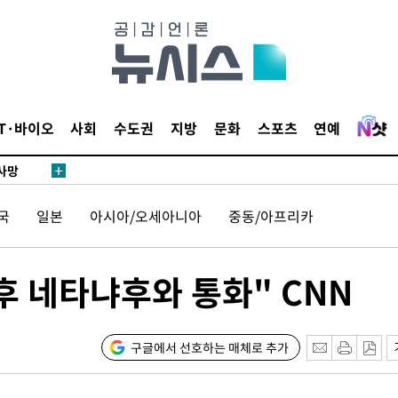
협회
 교수…이
 절차 개시
액
IT·바이오
사회
수도권
지방
문화
스포츠
연예
 사망
국
일본
아시아/오세아니아
중동/아프리카
 CDC
 압수수색
위 등 9곳
 후 네타냐후와 통화" CNN
출발
구글에서 선호하는 매체로 추가
개장
3명은 중태