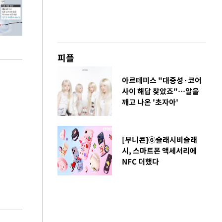
피플
아르테미스 "대중성·코어
사이 해답 찾았죠"…알을
깨고 나온 '초자아'
[부니콘]⑥슬래시비슬래
시, 스마트폰 액세서리에
NFC 더했다