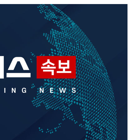
에서 두차
부장 기소
"
협회
 교수…이
 절차 개시
액
 사망
 CDC
 압수수색
위 등 9곳