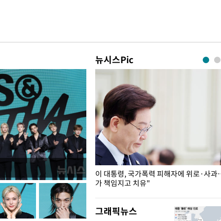
뉴시스Pic
개구리밥
이 대통령, 국가폭력 피해자에 위로·사과
가 책임지고 치유"
그래픽뉴스