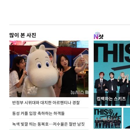
많이 본 사진
컴백하는 스키즈
지석천 뒤덮은 
반정부 시위대와 대치한 아르헨티나 경찰
동성 커플 입장 축하하는 하객들
녹색 빛깔 띄는 동복호…저수율은 절반 남짓