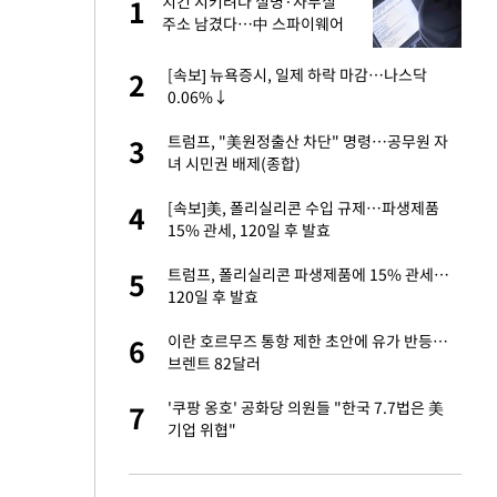
건물
치킨 시키려다 실명·사무실
1
1
주소 남겼다…中 스파이웨어
꼬리 밟혔다
친구들과 연락 끊어"
[속보] 뉴욕증시, 일제 하락 마감…나스닥
2
2
0.06%↓
련 직접 해봤습니
트럼프, "美원정출산 차단" 명령…공무원 자
3
3
'완벽 소화'
녀 시민권 배제(종합)
·국가대표 병행하더
[속보]美, 폴리실리콘 수입 규제…파생제품
4
4
15% 관세, 120일 후 발효
 속도내는 K-제약
트럼프, 폴리실리콘 파생제품에 15% 관세…
5
5
120일 후 발효
용객 제한을" vs
이란 호르무즈 통항 제한 초안에 유가 반등…
6
6
"
브렌트 82달러
하 주택은 보유·양도
'쿠팡 옹호' 공화당 의원들 "한국 7.7법은 美
7
7
기업 위협"