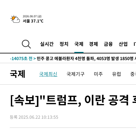
-29744초 전 >
11시간 압수수색에 성접대 파문까지…'쑥대밭' 된 축구
-28766초 전 >
[속보]규제합리화위원회 부위원장에 김태유 서울대 공대
2026.08.07 (금)
서울 37.1℃
병태 후임
-25124초 전 >
[속보]국힘 윤리위, '돌려차기 발언' 진종오·서범수 징계
-20449초 전 >
[속보] 7월 중국 수출 23.9%↑ 수입 27.5%↑…무역총
25.3%↑
-17609초 전 >
[속보]'채상병 순직 책임' 임성근, 항소심도 징역 3년
실시간
정치
국제
경제
금융
산업
-17475초 전 >
[속보]종합특검, '관저이전 봐주기 감사' 유병호 구속기소
-14075초 전 >
민주 콩고 에볼라환자 4천명 돌파, 4053명 발생 1850명
-13325초 전 >
[속보]'300억원대 사기 혐의' 차가원 대표 구속 송치
국제
국제최신
국제기구
미주
유럽
중
-12519초 전 >
"미 전국적 살모네라 식중독 원인은 멕시코산 할라피뇨"--
-11032초 전 >
[속보]경찰·노동부, HL만도 평택사업장 끼임 사망 관련
-10913초 전 >
[속보]합수본, '투표율 허위 입력' 중앙·서울·경기도 선관
[속보]"트럼프, 이란 공격
압수수색
-10668초 전 >
[속보]원·달러 환율, 오전 9시 1423.8원
-10464초 전 >
[속보]삼성전자·SK하이닉스 동반 강보합…1%대 상승 
등록 2025.06.22 10:13:55
-10450초 전 >
[속보]코스닥, 5.95포인트(0.74%) 상승한 807.62개장
-10418초 전 >
[속보]코스피, 6300선 재탈환…1.09% 오른 6365.07 
-7583초 전 >
시리아 다마스쿠스 교외에서 미니버스 폭발.. 14명 부상, 