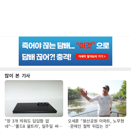
많이 본 기사
"창 3개 띄워도 답답함 없
오세훈 "용산공원 아파트, 노무현
네"…'폴드8 울트라', 일주일 써보
·문재인 철학 뒤집는 것"