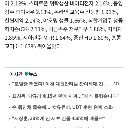
어 2.18%, 스마트폰 위탁생산 비야디전자 2.16%, 동영
상주 콰이서우 2.13%, 온라인 교육주 신둥팡 1.91%,
한썬제약 2.14%, 야오밍 생물 1.66%, 복합기업주 청쿵
허치슨(CK) 2.11%, 귀금속주 저우다푸 1.88%, 지리차
1.85%, 지하철주 MTR 1.84%, 중신 HD 1.80%, 홍콩
교역소 1.63% 뛰어올랐다.
이시간
핫
뉴스
표창원, 남규리에 15년 만에 사과…"제가 틀렸습니다"
손 묶인채 물속에… 女유튜버, UDT 훈련 완벽 소화
"서장훈, 28억에 산 서초 건물 450억에 매물로"