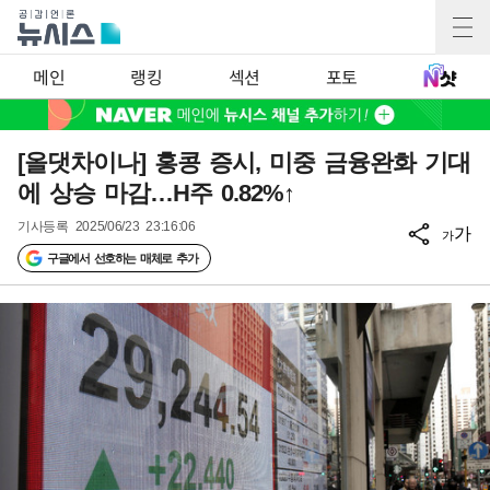
메인
랭킹
섹션
포토
[올댓차이나] 홍콩 증시, 미중 금융완화 기대
에 상승 마감…H주 0.82%↑
기사등록
2025/06/23 23:16:06
가
가
구글에서 선호하는 매체로 추가