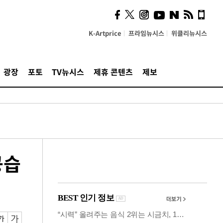
의견, 국토부·LH에 충실히
전달할 것"
K-Artprice
프라임뉴시스
위클리뉴시스
광장
포토
TV뉴시스
제휴 콘텐츠
제보
공습