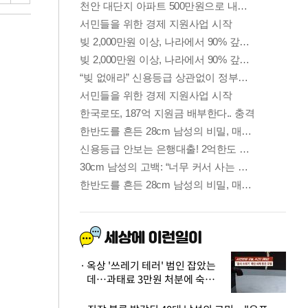
옥상 '쓰레기 테러' 범인 잡았는
데…과태료 3만원 처분에 숙박업
주 허탈