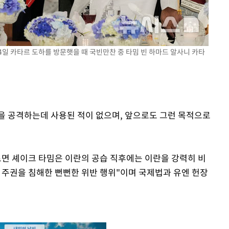
14일 카타르 도하를 방문햇을 때 국빈만찬 중 타밈 빈 하마드 알사니 카타
을 공격하는데 사용된 적이 없으며, 앞으로도 그런 목적으로
면 셰이크 타밈은 이란의 공습 직후에는 이란을 강력히 비
 주권을 침해한 뻔뻔한 위반 행위"이며 국제법과 유엔 헌장