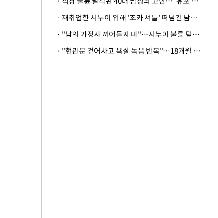
· 직장 불륜 발각된 40대 남성의 고민…"유포 동료 명예훼손·협박죄 고소 가능할까"
· 재취업한 시누이 위해 '조카 셔틀' 떠넘긴 남편…아내 "난 못한다"
· "남의 가정사 끼어들지 마"…시누이 불륜 덮으려는 남편에 억울한 아내
· "현관문 걷어차고 욕설 녹음 반복"…18개월 아기 키우는 집 뒤흔든 '앞집의 비극'