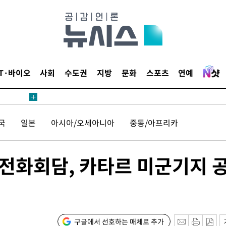
20일 후
IT·바이오
사회
수도권
지방
문화
스포츠
연예
20일 후
국
일본
아시아/오세아니아
중동/아프리카
전화회담, 카타르 미군기지 
구글에서 선호하는 매체로 추가