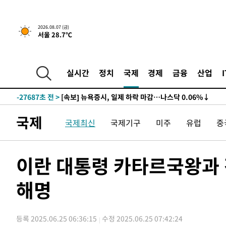
2026.08.07 (금)
서울 28.7℃
-27707초 전 >
[속보] 뉴욕증시, 일제 하락 마감…나스닥 0.06%↓
-31836초 전 >
[속보]美, 폴리실리콘 수입 규제…파생제품 15% 관세, 1
실시간
정치
국제
경제
금융
산업
발효
-29987초 전 >
[속보]트럼프, 美 원정출산 금지 행정명령 서명
-27687초 전 >
[속보] 뉴욕증시, 일제 하락 마감…나스닥 0.06%↓
-31856초 전 >
[속보]美, 폴리실리콘 수입 규제…파생제품 15% 관세, 1
국제
국제최신
국제기구
미주
유럽
중
발효
-30007초 전 >
[속보]트럼프, 美 원정출산 금지 행정명령 서명
-27707초 전 >
[속보] 뉴욕증시, 일제 하락 마감…나스닥 0.06%↓
이란 대통령 카타르국왕과 
해명
등록 2025.06.25 06:36:15
수정 2025.06.25 07:42:24