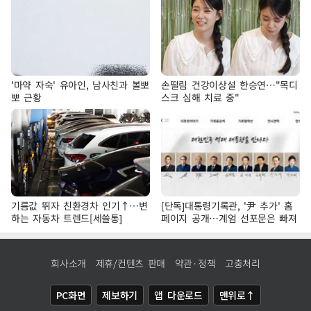
'마약 자숙' 유아인, 남사친과 볼뽀
손떨림 건강이상설 한승연…"목디
뽀 근황
스크 심해 치료 중"
기름값 뛰자 친환경차 인기↑…변
[단독]대통령기록관, '尹 추가' 홈
하는 자동차 트렌드[세쓸통]
페이지 공개…계엄 선포문은 빠져
회사소개
제휴/컨텐츠 판매
약관·정책
고충처리
PC화면
제보하기
앱 다운로드
맨위로↑