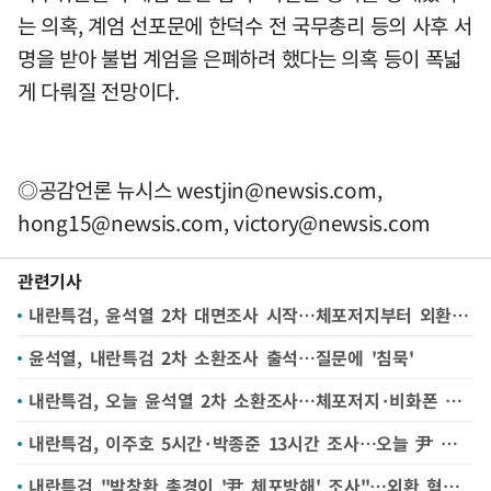
는 의혹, 계엄 선포문에 한덕수 전 국무총리 등의 사후 서
명을 받아 불법 계엄을 은폐하려 했다는 의혹 등이 폭넓
게 다뤄질 전망이다.
◎공감언론 뉴시스
westjin@newsis.com
,
hong15@newsis.com
,
victory@newsis.com
관련기사
내란특검, 윤석열 2차 대면조사 시작…체포저지부터 외환까지
윤석열, 내란특검 2차 소환조사 출석…질문에 '침묵'
내란특검, 오늘 윤석열 2차 소환조사…체포저지·비화폰 정조준
내란특검, 이주호 5시간·박종준 13시간 조사…오늘 尹 조사(종합)
내란특검 "박창환 총경이 '尹 체포방해' 조사"…외환 혐의 수사도 속도