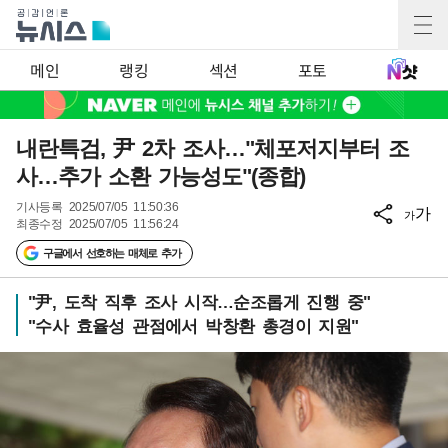
메인
랭킹
섹션
포토
내란특검, 尹 2차 조사…"체포저지부터 조
사…추가 소환 가능성도"(종합)
기사등록
2025/07/05 11:50:36
가
가
최종수정
2025/07/05 11:56:24
구글에서 선호하는 매체로 추가
"尹, 도착 직후 조사 시작…순조롭게 진행 중"
"수사 효율성 관점에서 박창환 총경이 지원"